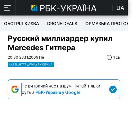
UA
ОБСТРІЛ КИЄВА
DRONE DEALS
ОРМУЗЬКА ПРОТОКА
Русский миллиардер купил
Mercedes Гитлерa
20:30 23.11.2009 Пн
1 хв
LABEL_HTTP://WWW.PK.KIEV.UA
Не витрачай час на шум! Читай тільки
суть з
РБК-Україна у Google