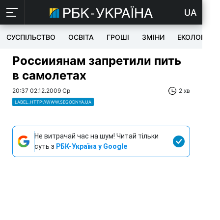
UA
СУСПІЛЬСТВО
ОСВІТА
ГРОШІ
ЗМІНИ
ЕКОЛОГІЯ
Россииянам запретили пить
в самолетах
20:37 02.12.2009 Ср
2 хв
LABEL_HTTP://WWW.SEGODNYA.UA
Не витрачай час на шум! Читай тільки
суть з
РБК-Україна у Google