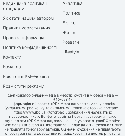
Редакційна політика і
Аналітика
стандарти
Політика
Як стати нашим автором
Бізнес
Правила користування
Життя
Правова інформація
Розваги
Політика конфіденційності
Lifestyle
Контакти
Команда
Вакансії в РБК-Україна
Розмістити рекламу
Ідентифікатор онлайн-медіа в Реєстрі суб’єктів у сфері медіа —
R40-05347
Інформаційний портал «РБК-Україна» має тримовну версію
(українську, російську та англійську), головна сторінка порталу -
https://www.rbc.ua
. Фотографії, зображення належать їх
правовласникам. Всі фотографії на Порталі, авторами яких є
журналісти «РБК-Україна», розміщені на умовах ліцензії Creative
Commons Attribution 4.0 International. Редакція «РБК-Україна» може
не поділяти точку зору авторів. Оціночні судження не підлягають
спростуванню та доведенню їх правдивості. За достовірність та