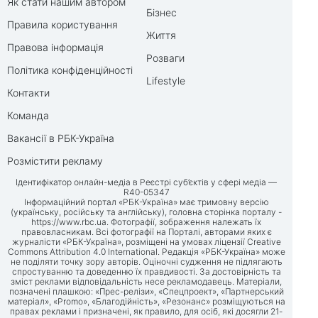
Як стати нашим автором
Бізнес
Правила користування
Життя
Правова інформація
Розваги
Політика конфіденційності
Lifestyle
Контакти
Команда
Вакансії в РБК-Україна
Розмістити рекламу
Ідентифікатор онлайн-медіа в Реєстрі суб’єктів у сфері медіа —
R40-05347
Інформаційний портал «РБК-Україна» має тримовну версію
(українську, російську та англійську), головна сторінка порталу -
https://www.rbc.ua
. Фотографії, зображення належать їх
правовласникам. Всі фотографії на Порталі, авторами яких є
журналісти «РБК-Україна», розміщені на умовах ліцензії Creative
Commons Attribution 4.0 International. Редакція «РБК-Україна» може
не поділяти точку зору авторів. Оціночні судження не підлягають
спростуванню та доведенню їх правдивості. За достовірність та
зміст реклами відповідальність несе рекламодавець. Матеріали,
позначені плашкою: «Прес-релізи», «Спецпроект», «Партнерський
матеріал», «Promo», «Благодійність», «Резонанс» розміщуються на
правах реклами і призначені, як правило, для осіб, які досягли 21-