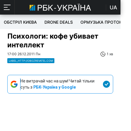
UA
ОБСТРІЛ КИЄВА
DRONE DEALS
ОРМУЗЬКА ПРОТОКА
Психологи: кофе убивает
интеллект
17:00 26.12.2011 Пн
1 хв
LABEL_HTTP://OBOZREVATEL.COM
Не витрачай час на шум! Читай тільки
суть з
РБК-Україна у Google