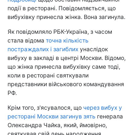
події в ресторані. Повідомляється, що
вибухівку принесла жінка. Вона загинула.
Як повідомляло РБК-Україна, з часом
стала відома
точна кількість
постраждалих і загиблих
унаслідок
вибуху в закладі в центрі Москви. Відомо,
що жінка принесла вибухівку саме тоді,
коли в ресторані святкували
представники військового командування
РФ.
Крім того, з'ясувалося, що
через вибух у
ресторані Москви загинув зять
генерала
Олександра Чайка, який, ймовірно,
святкував свій день народження.