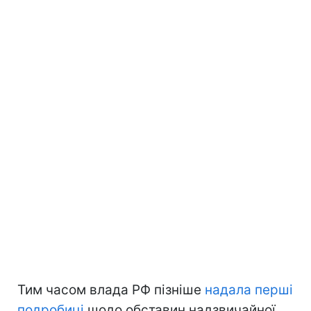
Тим часом влада РФ пізніше
надала перші
подробиці
щодо обставин надзвичайної