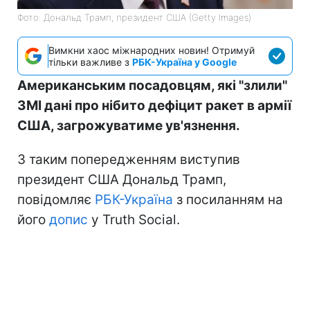
Фото: Дональд Трамп, президент США (Getty Images)
Вимкни хаос міжнародних новин! Отримуй
тільки важливе з
РБК-Україна у Google
Американським посадовцям, які "злили"
ЗМІ дані про нібито дефіцит ракет в армії
США, загрожуватиме ув'язнення.
З таким попередженням виступив
президент США Дональд Трамп,
повідомляє
РБК-Україна
з посиланням на
його
допис
у Truth Social.