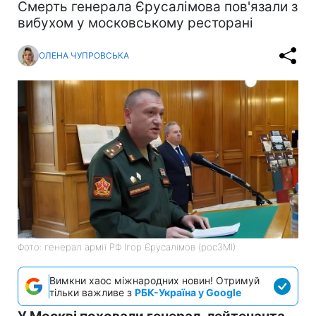
Смерть генерала Єрусалімова пов'язали з
вибухом у московському ресторані
ОЛЕНА ЧУПРОВСЬКА
Фото: генерал армії РФ Ігор Єрусалімов (росЗМІ)
Вимкни хаос міжнародних новин! Отримуй
тільки важливе з
РБК-Україна у Google