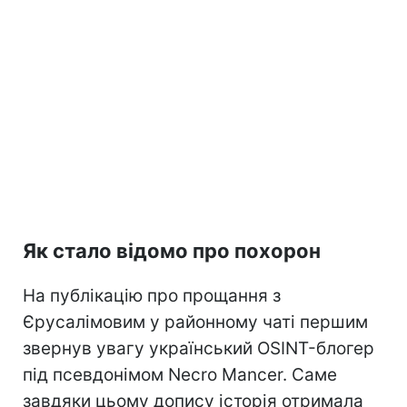
Як стало відомо про похорон
На публікацію про прощання з
Єрусалімовим у районному чаті першим
звернув увагу український OSINT-блогер
під псевдонімом Necro Mancer. Саме
завдяки цьому допису історія отримала