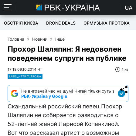
UA
ОБСТРІЛ КИЄВА
DRONE DEALS
ОРМУЗЬКА ПРОТОКА
Головна
»
Новини
»
Інше
Прохор Шаляпин: Я недоволен
поведением супруги на публике
17:18 09.10.2014 Чт
1 хв
LABEL_HTTP://UTRO.UA
Не витрачай час на шум! Читай тільки суть з
РБК-Україна у Google
Скандальный российский певец Прохор
Шаляпин не собирается разводиться с
52-летней женой Ларисой Копенкиной.
Вот что рассказал артист о возможном