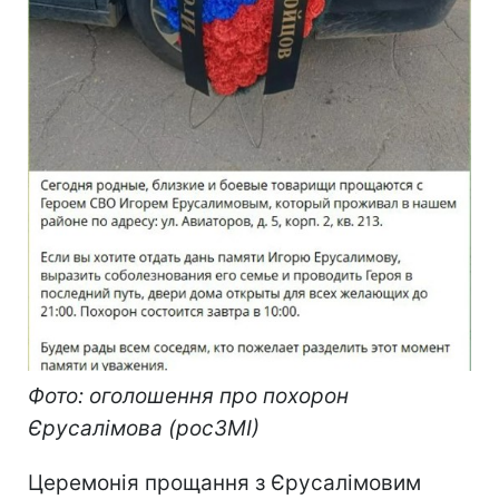
Фото: оголошення про похорон
Єрусалімова (росЗМІ)
Церемонія прощання з Єрусалімовим