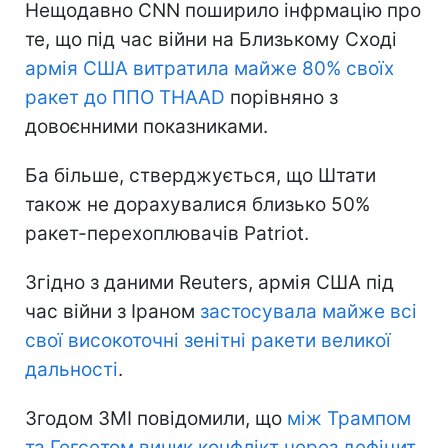
Нещодавно CNN поширило інфрмацію про
те, що під час війни на Близькому Сході
армія США витратила майже 80% своїх
ракет до ППО THAAD
порівняно з
довоєнними показниками.
Ба більше, стверджується, що Штати
також не дорахувалися близько 50%
ракет-перехоплювачів Patriot.
Згідно з даними Reuters, армія США під
час війни з Іраном
застосувала майже всі
свої високоточні зенітні ракети великої
дальності
.
Згодом ЗМІ повідомили, що
між Трампом
та Гегсетом виник конфлікт через дефіцит