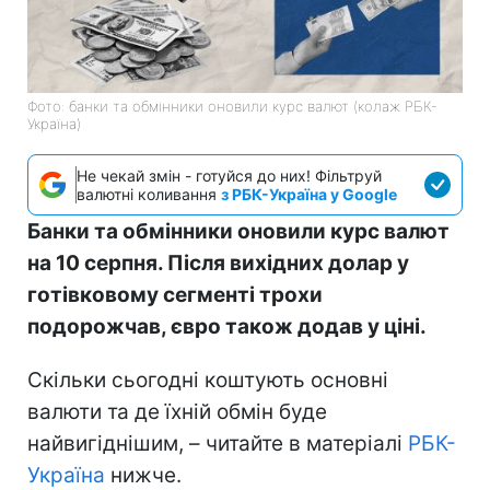
Фото: банки та обмінники оновили курс валют (колаж РБК-
Україна)
Не чекай змін - готуйся до них! Фільтруй
валютні коливання
з РБК-Україна у Google
Банки та обмінники оновили курс валют
на 10 серпня. Після вихідних долар у
готівковому сегменті трохи
подорожчав, євро також додав у ціні.
Скільки сьогодні коштують основні
валюти та де їхній обмін буде
найвигіднішим, – читайте в матеріалі
РБК-
Україна
нижче.