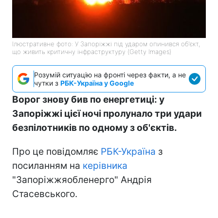
Ілюстративне фото: У Запоріжжі під ударом опинився об'єкт,
що живить критичну інфраструктуру (Getty Images)
Розумій ситуацію на фронті через факти, а не
чутки з
РБК-Україна у Google
Ворог знову бив по енергетиці: у
Запоріжжі цієї ночі пролунало три удари
безпілотників по одному з об'єктів.
Про це повідомляє
РБК-Україна
з
посиланням на
керівника
"Запоріжжяобленерго" Андрія
Стасевського.