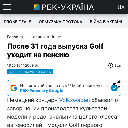
UA
DRONE DEALS
ОРМУЗЬКА ПРОТОКА
ВІЙНА В УКРАЇНІ
Головна
»
Новини
»
Інше
После 31 года выпуска Golf
уходит на пенсию
19:25 10.11.2009 Вт
2 хв
LABEL_HTTP://WWW.FOR-UA.COM
Не витрачай час на шум! Читай тільки суть з
РБК-Україна у Google
Немецкий концерн
Volkswagen
объявил о
завершении производства культовой
модели и родоначальника целого класса
автомобилей - модели Golf первого