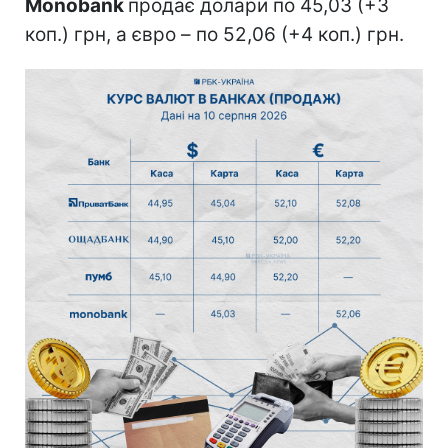
Monobank
продає долари по 45,03 (+3
коп.) грн, а євро – по 52,06 (+4 коп.) грн.