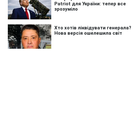
Головна
»
Новини
»
Політика
Зеленський заявив, що багато
країн проти української
балістики та пояснив чому
01:25 09.08.2026 Нд
2 хв
Гроші та бізнес - головна причина того,
що багато хто проти української балістики