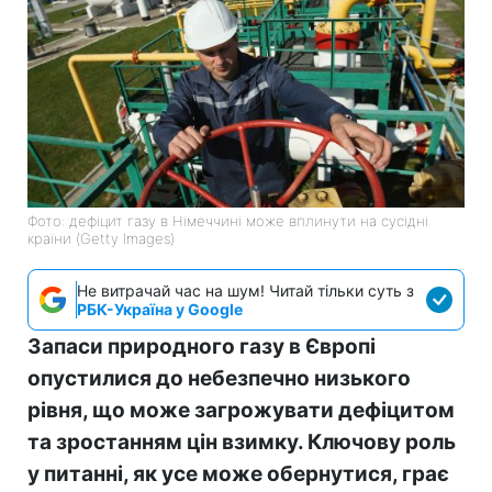
Фото: дефіцит газу в Німеччині може вплинути на сусідні
країни (Getty Images)
Не витрачай час на шум! Читай тільки суть з
РБК-Україна у Google
Запаси природного газу в Європі
опустилися до небезпечно низького
рівня, що може загрожувати дефіцитом
та зростанням цін взимку. Ключову роль
у питанні, як усе може обернутися, грає