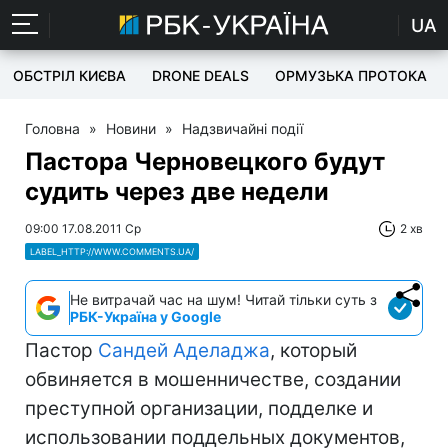
UA
ОБСТРІЛ КИЄВА
DRONE DEALS
ОРМУЗЬКА ПРОТОКА
Головна
»
Новини
»
Надзвичайні події
Пастора Черновецкого будут
судить через две недели
09:00 17.08.2011 Ср
2 хв
LABEL_HTTP://WWW.COMMENTS.UA/
Не витрачай час на шум! Читай тільки суть з
РБК-Україна у Google
Пастор
Сандей Аделаджа
, который
обвиняется в мошенничестве, создании
преступной организации, подделке и
использовании поддельных документов,