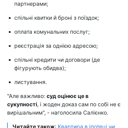
партнерами;
спільні квитки й броні з поїздок;
оплата комунальних послуг;
реєстрація за однією адресою;
спільні кредити чи договори (де
фігурують обидва);
листування.
"Але важливо:
суд оцінює це в
сукупності
, і жоден доказ сам по собі не є
вирішальним", - наголосила Салієнко.
Читайте також
:
Квартира в іпотеці чи