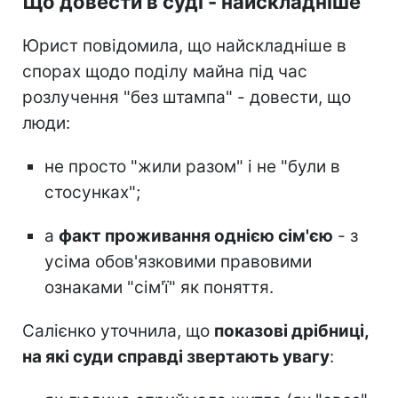
Що довести в суді - найскладніше
Юрист повідомила, що найскладніше в
спорах щодо поділу майна під час
розлучення "без штампа" - довести, що
люди:
не просто "жили разом" і не "були в
стосунках";
а
факт проживання однією сім'єю
- з
усіма обов'язковими правовими
ознаками "сім'ї" як поняття.
Салієнко уточнила, що
показові дрібниці,
на які суди справді звертають увагу
: