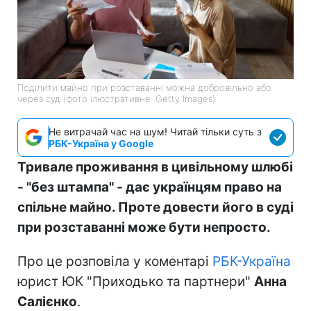
Поділити майно при розставанні можна добровільно або
через суд (фото ілюстративне: Getty Images)
Не витрачай час на шум! Читай тільки суть з
РБК-Україна у Google
Тривале проживання в цивільному шлюбі
- "без штампа" - дає українцям право на
спільне майно. Проте довести його в суді
при розставанні може бути непросто.
Про це розповіла у коментарі
РБК-Україна
юрист ЮК "Приходько та партнери"
Анна
Салієнко
.