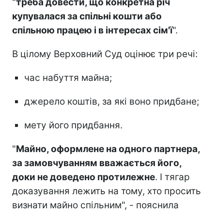
"
треба довести, що конкретна річ
купувалася за спільні кошти або
спільною працею і в інтересах сім'ї
".
В цілому Верховний Суд оцінює три речі:
час набуття майна;
джерело коштів, за які воно придбане;
мету його придбання.
"
Майно, оформлене на одного партнера,
за замовчуванням вважається його,
доки не доведено протилежне
. І тягар
доказування лежить на тому, хто просить
визнати майно спільним", - пояснила