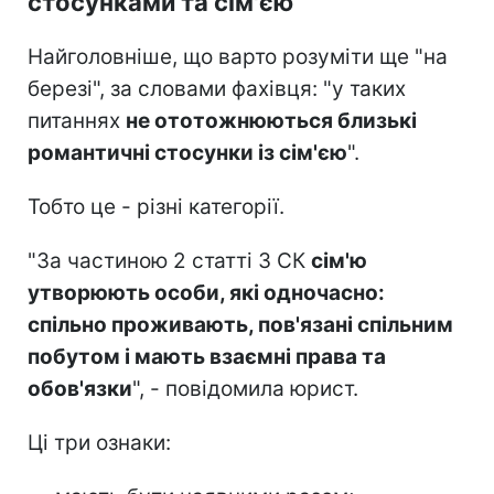
стосунками та сім'єю
Найголовніше, що варто розуміти ще "на
березі", за словами фахівця: "у таких
питаннях
не ототожню
ються близькі
романтичні стосунки із сім'єю
".
Тобто це - різні категорії.
"За частиною 2 статті 3 СК
сім'ю
утворюють особи, які одночасно:
спільно проживають, пов'язані спільним
побутом і мають взаємні права та
обов'язки
", - повідомила юрист.
Ці три ознаки: