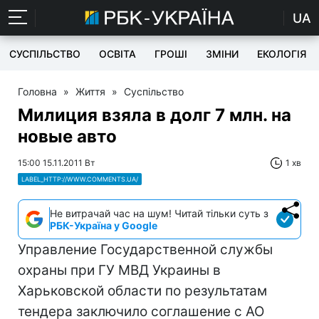
UA
СУСПІЛЬСТВО
ОСВІТА
ГРОШІ
ЗМІНИ
ЕКОЛОГІЯ
Головна
»
Життя
»
Суспільство
Милиция взяла в долг 7 млн. на
новые авто
15:00 15.11.2011 Вт
1 хв
LABEL_HTTP://WWW.COMMENTS.UA/
Не витрачай час на шум! Читай тільки суть з
РБК-Україна у Google
Управление Государственной службы
охраны при ГУ МВД Украины в
Харьковской области по результатам
тендера заключило соглашение с АО