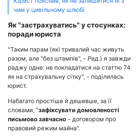
Юрист пояснив, як не залишитися ні з
чим у цивільному шлюбі
Як "застрахуватись" у стосунках:
поради юриста
"Таким парам (які тривалий час живуть
разом, але "без штампів", -
Ред
.) я завжди
раджу одне: не покладатися на статтю 74
як на страхувальну сітку", - поділилась
юрист.
Набагато простіше й дешевше, за її
словами, "
зафіксувати домовленості
письмово завчасно
- договором про
правовий режим майна".