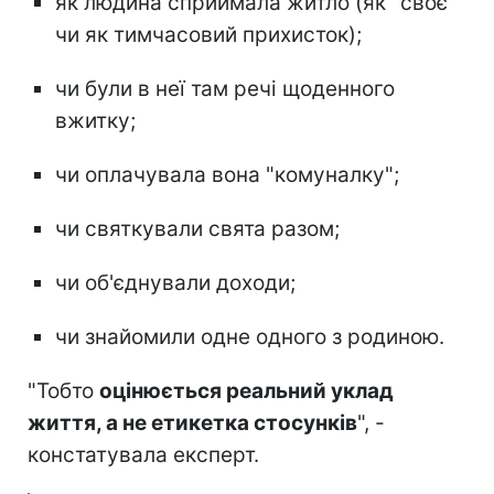
як людина сприймала житло (як "своє"
чи як тимчасовий прихисток);
чи були в неї там речі щоденного
вжитку;
чи оплачувала вона "комуналку";
чи святкували свята разом;
чи об'єднували доходи;
чи знайомили одне одного з родиною.
"Тобто
оцінюється реальний уклад
життя, а не етикетка стосунків
", -
констатувала експерт.