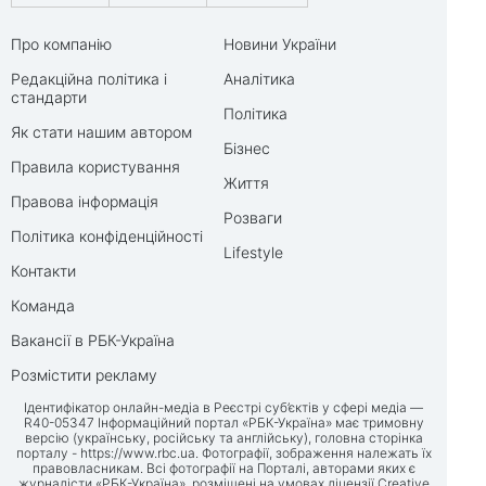
Про компанію
Новини України
Редакційна політика і
Аналітика
стандарти
Політика
Як стати нашим автором
Бізнес
Правила користування
Життя
Правова інформація
Розваги
Політика конфіденційності
Lifestyle
Контакти
Команда
Вакансії в РБК-Україна
Розмістити рекламу
Ідентифікатор онлайн-медіа в Реєстрі суб’єктів у сфері медіа —
R40-05347 Інформаційний портал «РБК-Україна» має тримовну
версію (українську, російську та англійську), головна сторінка
порталу -
https://www.rbc.ua
. Фотографії, зображення належать їх
правовласникам. Всі фотографії на Порталі, авторами яких є
журналісти «РБК-Україна», розміщені на умовах ліцензії Creative