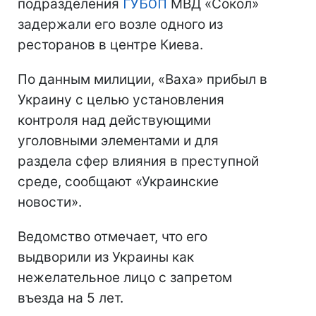
подразделения
ГУБОП
МВД «Сокол»
задержали его возле одного из
ресторанов в центре Киева.
По данным милиции, «Ваха» прибыл в
Украину с целью установления
контроля над действующими
уголовными элементами и для
раздела сфер влияния в преступной
среде, сообщают «Украинские
новости».
Ведомство отмечает, что его
выдворили из Украины как
нежелательное лицо с запретом
въезда на 5 лет.