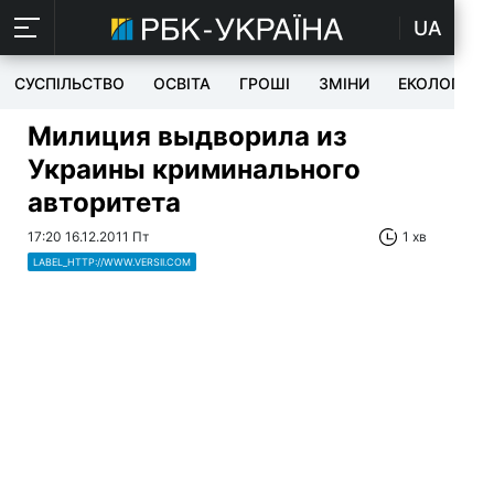
UA
СУСПІЛЬСТВО
ОСВІТА
ГРОШІ
ЗМІНИ
ЕКОЛОГІЯ
Милиция выдворила из
Украины криминального
авторитета
17:20 16.12.2011 Пт
1 хв
LABEL_HTTP://WWW.VERSII.COM