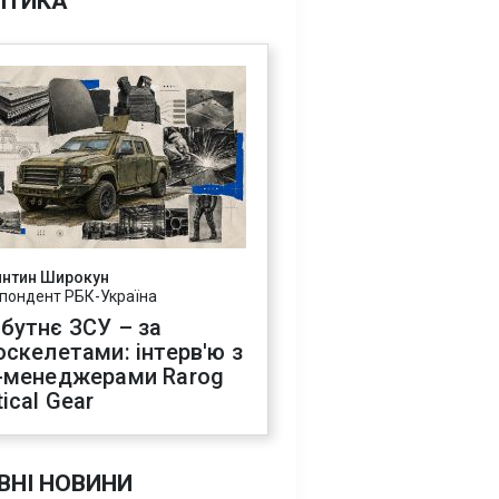
ІТИКА
янтин Широкун
пондент РБК-Україна
бутнє ЗСУ – за
оскелетами: інтерв'ю з
-менеджерами Rarog
ical Gear
ВНІ НОВИНИ