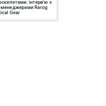
оскелетами: інтерв'ю з
-менеджерами Rarog
ical Gear