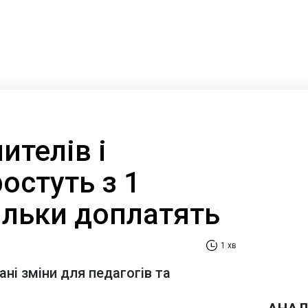
ителів і
ростуть з 1
ільки доплатять
1 хв
ні зміни для педагогів та