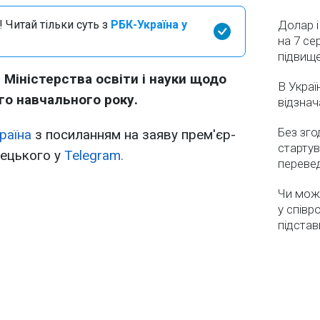
 Читай тільки суть з
РБК-Україна у
Долар і
на 7 се
підвищ
 Міністерства освіти і науки щодо
В Украї
го навчального року.
відзнач
Без зго
раїна
з посиланням на заяву прем'єр-
стартув
рецького у
Telegram.
перевед
Чи мож
у співр
підстав