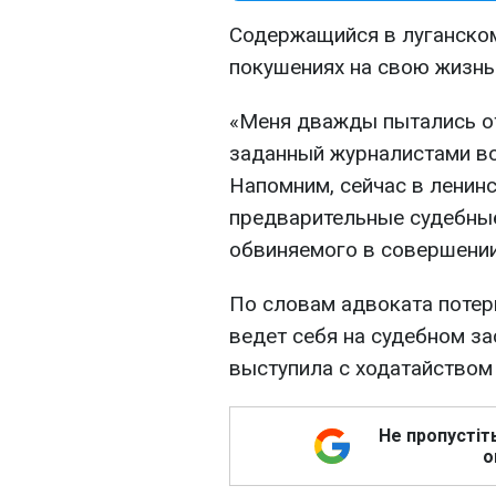
Содержащийся в луганско
покушениях на свою жизнь
«Меня дважды пытались отр
заданный журналистами во
Напомним, сейчас в ленин
предварительные судебные
обвиняемого в совершении
По словам адвоката поте
ведет себя на судебном з
выступила с ходатайством
Не пропустіт
о