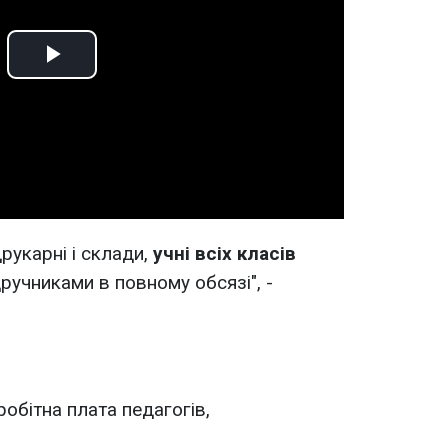
Play
Video
друкарні і склади,
учні всіх класів
ручниками в повному обсязі", -
обітна плата педагогів,