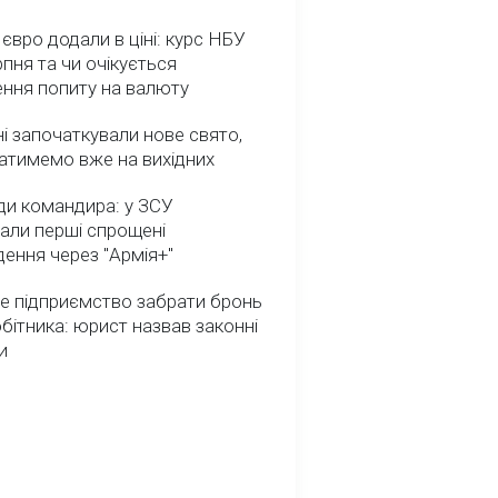
 євро додали в ціні: курс НБУ
рпня та чи очікується
ення попиту на валюту
ні започаткували нове свято,
атимемо вже на вихідних
ди командира: у ЗСУ
али перші спрощені
ення через "Армія+"
е підприємство забрати бронь
обітника: юрист назвав законні
и