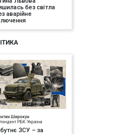
тина Львова
ишилась без світла
ез аварійне
ключення
ІТИКА
янтин Широкун
пондент РБК-Україна
бутнє ЗСУ – за