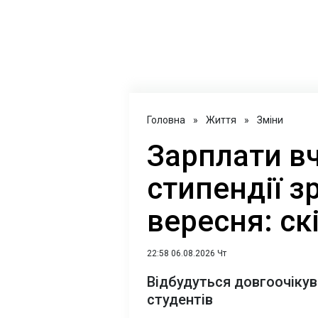
Головна
»
Життя
»
Зміни
Зарплати вч
стипендії з
вересня: ск
22:58 06.08.2026 Чт
Відбудуться довгоочікува
студентів