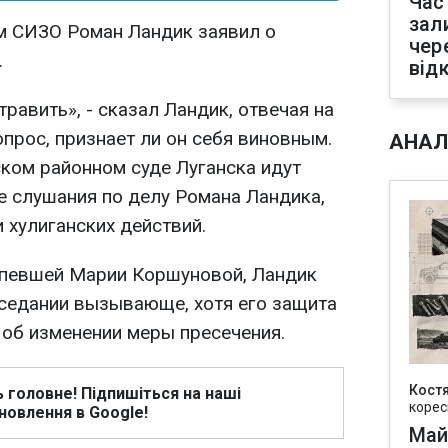
Час
зал
м СИЗО Роман Ландик заявил о
чер
.
від
авить», - сказал Ландик, отвечая на
прос, признает ли он себя виновным.
АНАЛ
ском районном суде Луганска идут
 слушания по делу Романа Ландика,
 хулиганских действий.
рпевшей Марии Коршуновой, Ландик
аседании вызывающе, хотя его защита
 об изменении меры пресечения.
Кост
ь головне! Підпишіться на наші
корес
новлення в Google!
Май