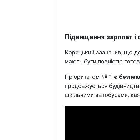
Підвищення зарплат і 
Корецький зазначив, що до
мають бути повністю готові
Пріоритетом № 1
є безпека
продовжується будівництво
шкільними автобусами, каж