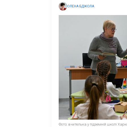
ОЛЕНА БДЖОЛА
Фото: вчителька у підземній школі Харк