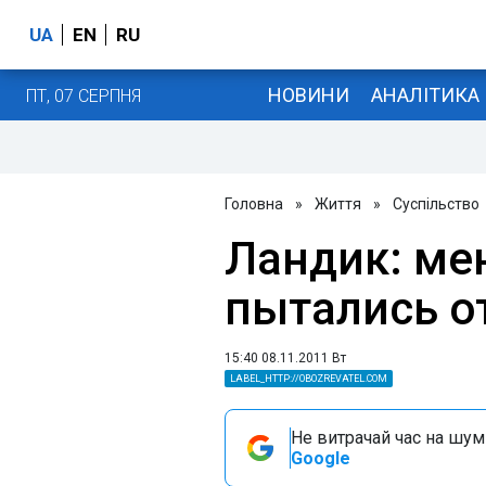
UA
EN
RU
НОВИНИ
АНАЛІТИКА
ПТ, 07 СЕРПНЯ
Головна
»
Життя
»
Суспільство
Ландик: ме
пытались о
15:40 08.11.2011 Вт
LABEL_HTTP://OBOZREVATEL.COM
Не витрачай час на шум!
Google