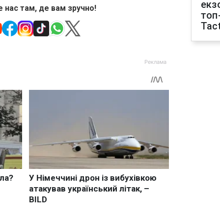
екз
 нас там, де вам зручно!
топ
Tact