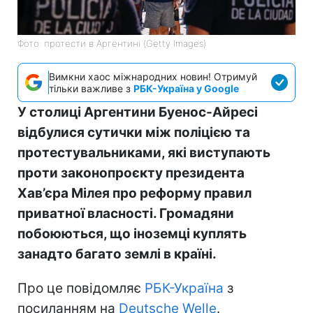
Фото: протести в Аргентині (Getty Images)
Вимкни хаос міжнародних новин! Отримуй
тільки важливе з
РБК-Україна у Google
У столиці Аргентини Буенос-Айресі
відбулися сутички між поліцією та
протестувальниками, які виступають
проти законопроєкту президента
Хав’єра Мілея про реформу правил
приватної власності. Громадяни
побоюються, що іноземці куплять
занадто багато землі в країні.
Про це повідомляє
РБК-Україна
з
посиланням на
Deutsche Welle
.