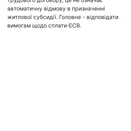
трудового договору, це не означає
автоматичну відмову в призначенні
житлової субсидії. Головне - відповідати
вимогам щодо сплати ЄСВ.