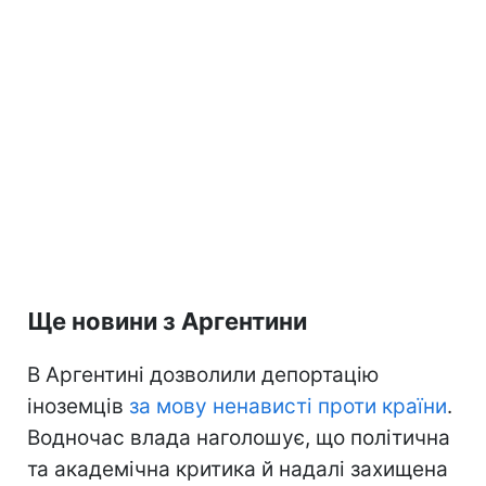
Ще новини з Аргентини
В Аргентині дозволили депортацію
іноземців
за мову ненависті проти країни
.
Водночас влада наголошує, що політична
та академічна критика й надалі захищена