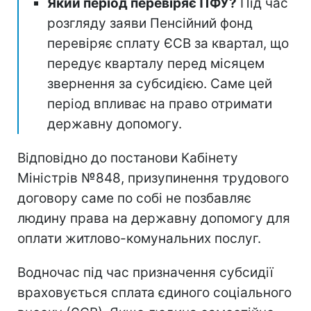
Який період перевіряє ПФУ?
Під час
розгляду заяви Пенсійний фонд
перевіряє сплату ЄСВ за квартал, що
передує кварталу перед місяцем
звернення за субсидією. Саме цей
період впливає на право отримати
державну допомогу.
Відповідно до постанови Кабінету
Міністрів №848, призупинення трудового
договору саме по собі не позбавляє
людину права на державну допомогу для
оплати житлово-комунальних послуг.
Водночас під час призначення субсидії
враховується сплата єдиного соціального