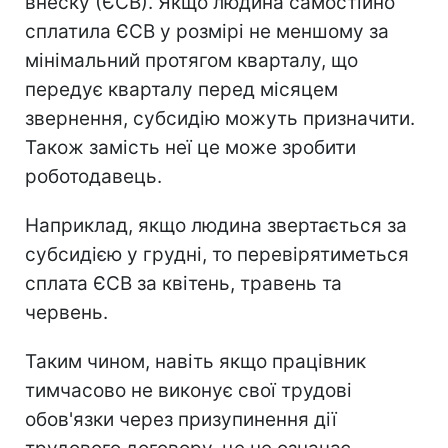
внеску (ЄСВ). Якщо людина самостійно
сплатила ЄСВ у розмірі не меншому за
мінімальний протягом кварталу, що
передує кварталу перед місяцем
звернення, субсидію можуть призначити.
Також замість неї це може зробити
роботодавець.
Наприклад, якщо людина звертається за
субсидією у грудні, то перевірятиметься
сплата ЄСВ за квітень, травень та
червень.
Таким чином, навіть якщо працівник
тимчасово не виконує свої трудові
обов'язки через призупинення дії