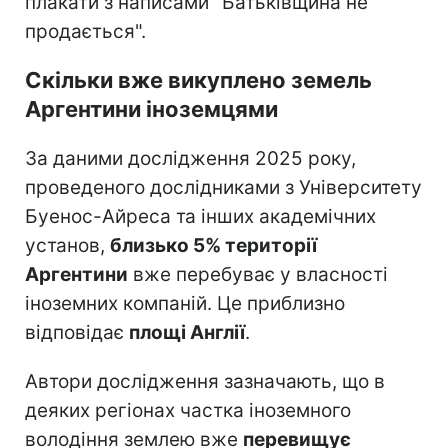
плакати з написами "Батьківщина не
продається".
Скільки вже викуплено земель
Аргентини іноземцями
За даними дослідження 2025 року,
проведеного дослідниками з Університету
Буенос-Айреса та інших академічних
установ,
близько 5% території
Аргентини
вже перебуває у власності
іноземних компаній. Це приблизно
відповідає
площі Англії
.
Автори дослідження зазначають, що в
деяких регіонах частка іноземного
володіння землею вже
перевищує