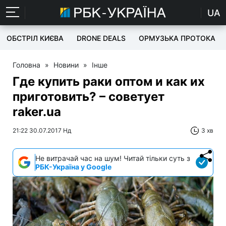
UA
ОБСТРІЛ КИЄВА
DRONE DEALS
ОРМУЗЬКА ПРОТОКА
Головна
»
Новини
»
Інше
Где купить раки оптом и как их
приготовить? – советует
raker.ua
21:22 30.07.2017 Нд
3 хв
Не витрачай час на шум! Читай тільки суть з
РБК-Україна у Google