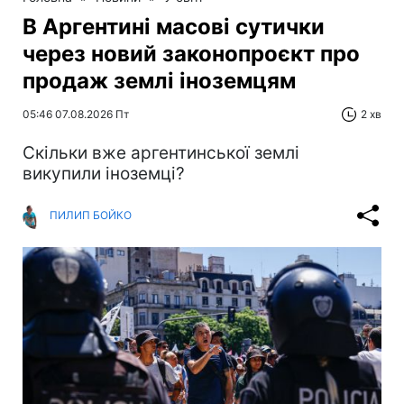
В Аргентині масові сутички
через новий законопроєкт про
продаж землі іноземцям
05:46 07.08.2026 Пт
2 хв
Скільки вже аргентинської землі
викупили іноземці?
ПИЛИП БОЙКО