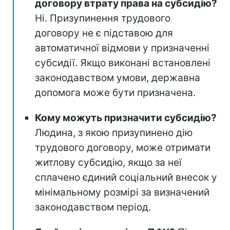
договору втрату права на субсидію?
Ні. Призупинення трудового
договору не є підставою для
автоматичної відмови у призначенні
субсидії. Якщо виконані встановлені
законодавством умови, державна
допомога може бути призначена.
Кому можуть призначити субсидію?
Людина, з якою призупинено дію
трудового договору, може отримати
житлову субсидію, якщо за неї
сплачено єдиний соціальний внесок у
мінімальному розмірі за визначений
законодавством період.