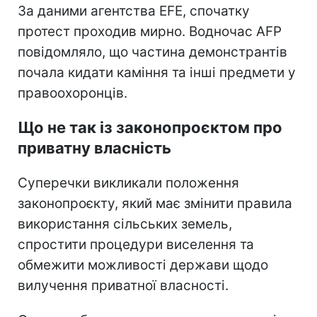
За даними агентства EFE, спочатку
протест проходив мирно. Водночас AFP
повідомляло, що частина демонстрантів
почала кидати каміння та інші предмети у
правоохоронців.
Що не так із законопроєктом про
приватну власність
Суперечки викликали положення
законопроєкту, який має змінити правила
використання сільських земель,
спростити процедури виселення та
обмежити можливості держави щодо
вилучення приватної власності.