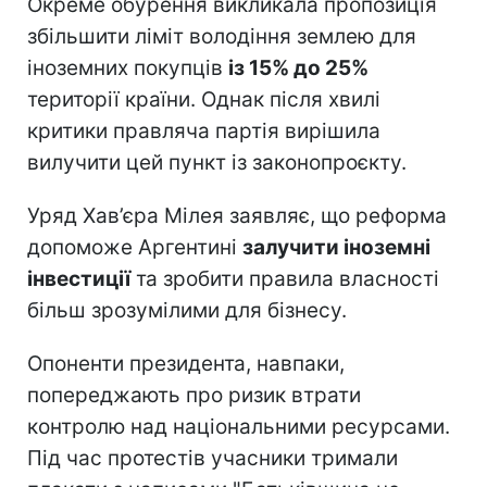
Окреме обурення викликала пропозиція
збільшити ліміт володіння землею для
іноземних покупців
із 15% до 25%
території країни. Однак після хвилі
критики правляча партія вирішила
вилучити цей пункт із законопроєкту.
Уряд Хав’єра Мілея заявляє, що реформа
допоможе Аргентині
залучити іноземні
інвестиції
та зробити правила власності
більш зрозумілими для бізнесу.
Опоненти президента, навпаки,
попереджають про ризик втрати
контролю над національними ресурсами.
Під час протестів учасники тримали