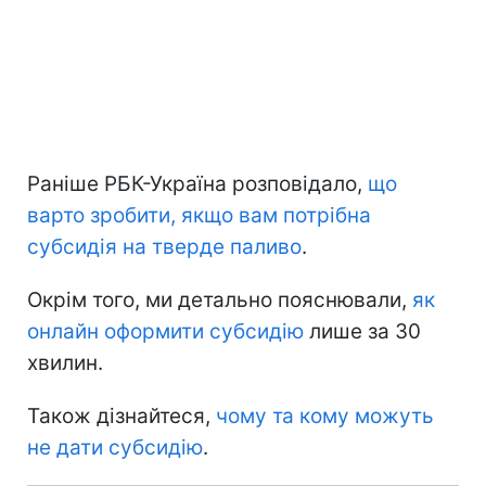
Раніше РБК-Україна розповідало,
що
варто зробити, якщо вам потрібна
субсидія на тверде паливо
.
Окрім того, ми детально пояснювали,
як
онлайн оформити субсидію
лише за 30
хвилин.
Також дізнайтеся,
чому та кому можуть
не дати субсидію
.