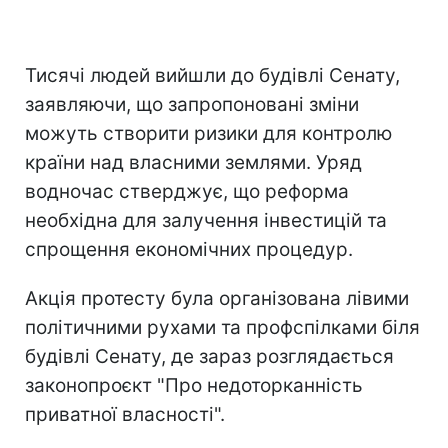
Тисячі людей вийшли до будівлі Сенату,
заявляючи, що запропоновані зміни
можуть створити ризики для контролю
країни над власними землями. Уряд
водночас стверджує, що реформа
необхідна для залучення інвестицій та
спрощення економічних процедур.
Акція протесту була організована лівими
політичними рухами та профспілками біля
будівлі Сенату, де зараз розглядається
законопроєкт "Про недоторканність
приватної власності".