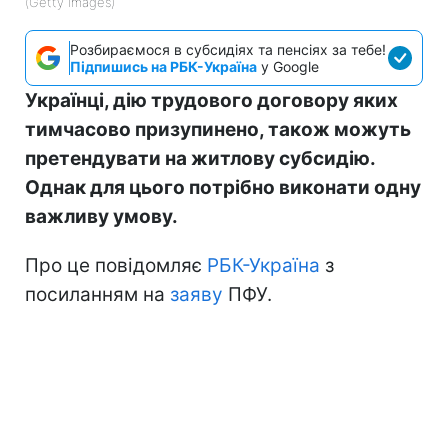
(Getty Images)
Розбираємося в субсидіях та пенсіях за тебе!
Підпишись на РБК-Україна
у Google
Українці, дію трудового договору яких
тимчасово призупинено, також можуть
претендувати на житлову субсидію.
Однак для цього потрібно виконати одну
важливу умову.
Про це повідомляє
РБК-Україна
з
посиланням на
заяву
ПФУ.