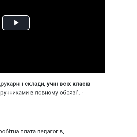
Play
Video
друкарні і склади,
учні всіх класів
ручниками в повному обсязі", -
обітна плата педагогів,