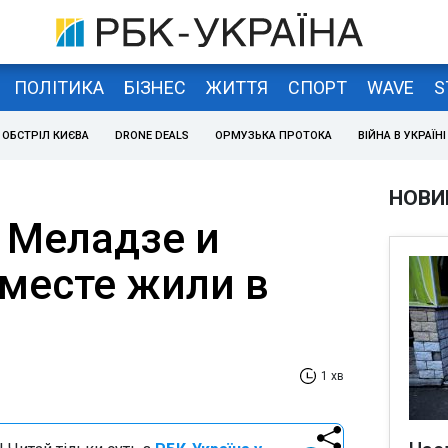
ПОЛІТИКА
БІЗНЕС
ЖИТТЯ
СПОРТ
WAVE
S
ОБСТРІЛ КИЄВА
DRONE DEALS
ОРМУЗЬКА ПРОТОКА
ВІЙНА В УКРАЇНІ
НОВИ
 Меладзе и
месте жили в
1 хв