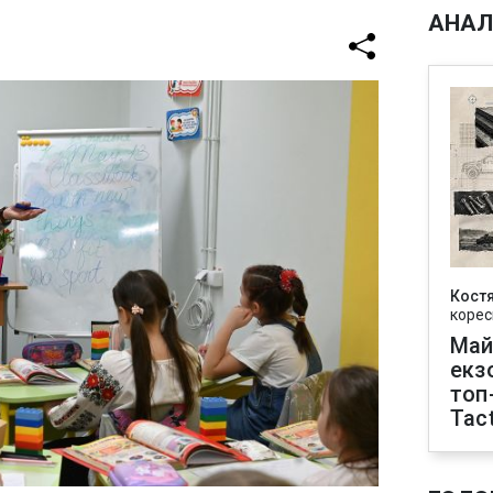
АНАЛ
Кост
корес
Май
екз
топ
Tact