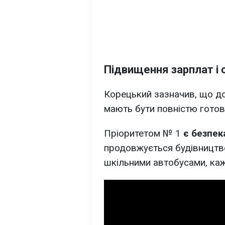
Підвищення зарплат і 
Корецький зазначив, що до
мають бути повністю готові
Пріоритетом № 1
є безпека
продовжується будівництво
шкільними автобусами, каж