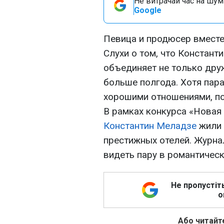
Не витрачай час на шум!
Google
Певица и продюсер вместе
Слухи о том, что Констант
объединяет не только друж
больше полгода. Хотя пара
хорошими отношениями, по
В рамках конкурса «Новая
Константин Меладзе
жили 
престижных отелей. Журна
видеть пару в романтическ
Не пропустіт
о
Або читайте