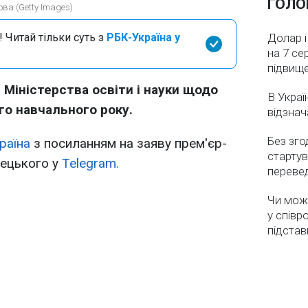
ГОЛО
ова (Getty Images)
 Читай тільки суть з
РБК-Україна у
Долар і
на 7 се
підвищ
 Міністерства освіти і науки щодо
В Украї
го навчального року.
відзнач
Без зго
раїна
з посиланням на заяву прем'єр-
стартув
рецького у
Telegram.
перевед
Чи мож
у співр
підстав