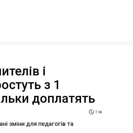
ителів і
ростуть з 1
ільки доплатять
1 хв
ні зміни для педагогів та