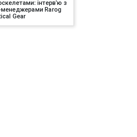
оскелетами: інтерв'ю з
-менеджерами Rarog
ical Gear