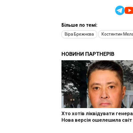
Більше по темі:
Віра Брежнєва
Костянтин Мел