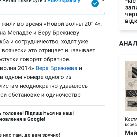
Час
 Читай тільки суть з
РБК-Україна у
зал
чер
від
 жили во время «Новой волны 2014».
ина Меладзе и Веру Брежневу
ба и сотрудничество, ходят уже
АНАЛ
 всячески это отрицает и называет
ступки говорят обратное.
 волна 2014»
Вера Брежнева
и
в одном номере одного из
листам неоднократно удавалось
ой обстановке и одиночестве.
ь головне! Підпишіться на наші
новлення в Google!
Кост
корес
Май
 нас там, де вам зручно!