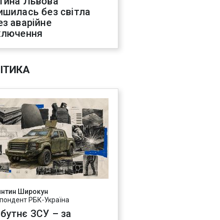
тина Львова
ишилась без світла
ез аварійне
ключення
ІТИКА
янтин Широкун
пондент РБК-Україна
бутнє ЗСУ – за