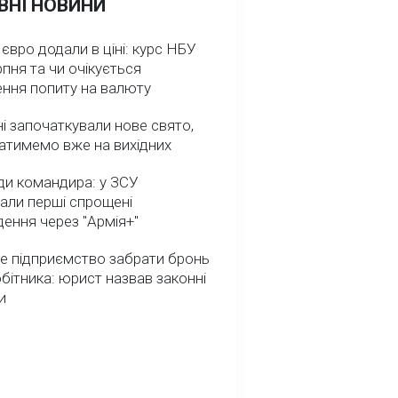
ВНІ НОВИНИ
 євро додали в ціні: курс НБУ
рпня та чи очікується
ення попиту на валюту
ні започаткували нове свято,
атимемо вже на вихідних
ди командира: у ЗСУ
али перші спрощені
ення через "Армія+"
е підприємство забрати бронь
обітника: юрист назвав законні
и