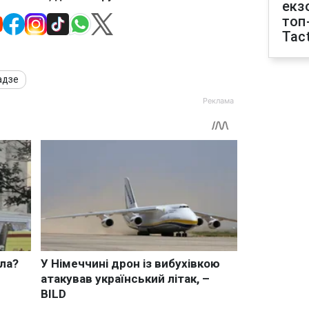
екз
топ
Tact
адзе