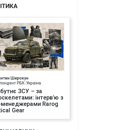
ІТИКА
янтин Широкун
пондент РБК-Україна
бутнє ЗСУ – за
оскелетами: інтерв'ю з
-менеджерами Rarog
ical Gear