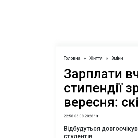
Головна
»
Життя
»
Зміни
Зарплати вч
стипендії з
вересня: ск
22:58 06.08.2026 Чт
Відбудуться довгоочікува
студентів