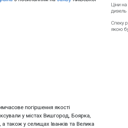
Ціни на
дизель 
Спеку р
якою бу
имчасове погіршення якості
ксували у містах Вишгород, Боярка,
, а також у селищах Іванків та Велика