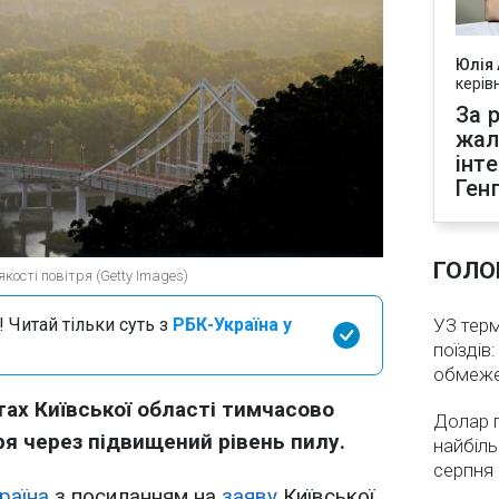
Юлія
керів
За р
жал
інт
Ген
ГОЛО
кості повітря (Getty Images)
 Читай тільки суть з
РБК-Україна у
УЗ тер
поїздів
обмеж
тах Київської області тимчасово
Долар 
ря через підвищений рівень пилу.
найбіль
серпня
раїна
з посиланням на
заяву
Київської