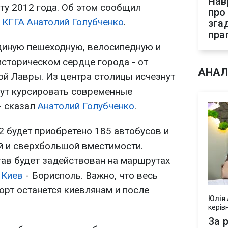
Нав
ту 2012 года. Об этом сообщил
про
я
КГГА
Анатолий Голубченко
.
зга
пра
диную пешеходную, велосипедную и
историческом сердце города - от
АНАЛ
й Лавры. Из центра столицы исчезнут
дут курсировать современные
- сказал
Анатолий Голубченко
.
2 будет приобретено 185 автобусов и
 и сверхбольшой вместимости.
ав будет задействован на маршрутах
е
Киев
- Борисполь. Важно, что весь
орт останется киевлянам и после
Юлія
керів
За р