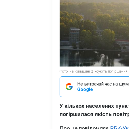
Фото: на Київщині фіксують погіршення я
Не витрачай час на шум!
Google
У кількох населених пунк
погіршилася якість повіт
Про це повідомляє
РБК-Ук