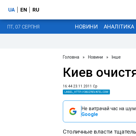
UA
EN
RU
НОВИНИ
АНАЛІТИКА
ПТ, 07 СЕРПНЯ
Головна
»
Новини
»
Інше
Киев очист
16:44 23.11.2011 Ср
LABEL_HTTP://OBOZREVATEL.COM
Не витрачай час на шум!
Google
Столичные власти тщатель