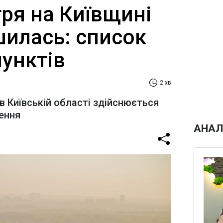
тря на Київщині
шилась: список
унктів
2 хв
в Київській області здійснюється
ення
АНАЛ