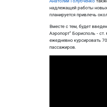
Анатолий Голубченко
также
надлежащей работы новых
планируется привлечь окол
Вместе с тем, будет введе
Аэропорт" Борисполь - ст. 
ежедневно курсировать 7
пассажиров.