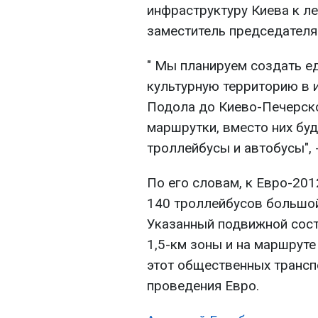
инфраструктуру Киева к ле
заместитель председател
" Мы планируем создать е
культурную территорию в 
Подола до Киево-Печерско
маршрутки, вместо них бу
троллейбусы и автобусы", 
По его словам, к Евро-201
140 троллейбусов большой
Указанный подвижной сост
1,5-км зоны и на маршрут
этот общественных трансп
проведения Евро.