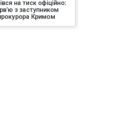
івся на тиск офіційно:
ерв'ю з заступником
прокурора Кримом