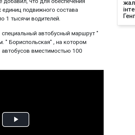
 добавил, что для обеспечения
жал
інт
 единиц подвижного состава
Ген
о 1 тысячи водителей.
н специальный автобусный маршрут "
м. " Бориспольская" , на котором
0 автобусов вместимостью 100
Play