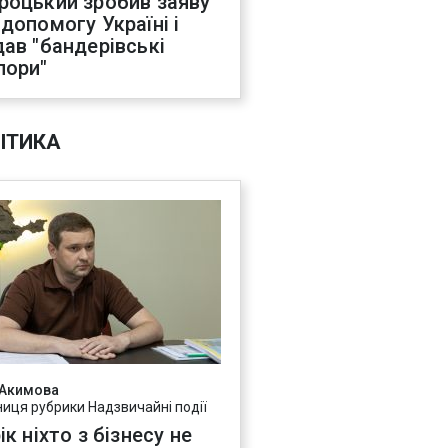
роцький зробив заяву
 допомогу Україні і
дав "бандерівські
пори"
ІТИКА
 Акимова
ниця рубрики Надзвичайні події
ік ніхто з бізнесу не