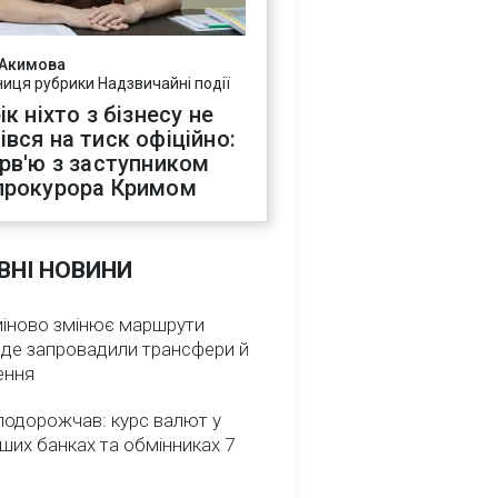
 Акимова
ниця рубрики Надзвичайні події
ік ніхто з бізнесу не
івся на тиск офіційно:
ерв'ю з заступником
прокурора Кримом
ВНІ НОВИНИ
міново змінює маршрути
: де запровадили трансфери й
ення
подорожчав: курс валют у
ших банках та обмінниках 7