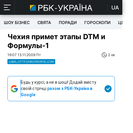
UA
ШОУ БІЗНЕС
СВЯТА
ПОРАДИ
ГОРОСКОПИ
ЦІКАВ
Чехия примет этапы DTM и
Формулы-1
19:07 13.11.2009 Пт
2 хв
LABEL_HTTP://OBOZREVATEL.COM
Будь у курсі, а не в шоці! Додай змісту
своїй стрічці
разом з РБК-Україна в
Google