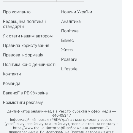
Про компанію
Новини України
Редакційна політика і
Аналітика
стандарти
Політика
Як стати нашим автором
Бізнес
Правила користування
Життя
Правова інформація
Розваги
Політика конфіденційності
Lifestyle
Контакти
Команда
Вакансії в РБК-Україна
Розмістити рекламу
Ідентифікатор онлайн-медіа в Реєстрі суб’єктів у сфері медіа —
R40-05347
Інформаційний портал «РБК-Україна» має тримовну версію
(українську, російську та англійську), головна сторінка порталу -
https://www.rbc.ua
. Фотографії, зображення належать їх
правовласникам. Всі фотографії на Порталі, авторами яких є