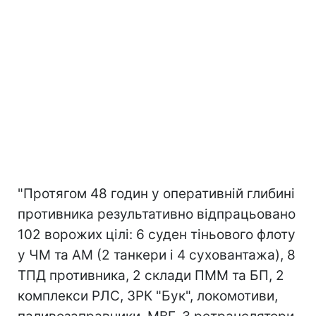
"Протягом 48 годин у оперативній глибині
противника результативно відпрацьовано
102 ворожих цілі: 6 суден тіньового флоту
у ЧМ та АМ (2 танкери і 4 суховантажа), 8
ТПД противника, 2 склади ПММ та БП, 2
комплекси РЛС, ЗРК "Бук", локомотиви,