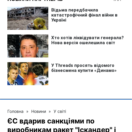
Головна
»
Новини
»
У світі
ЄС вдарив санкціями по
виробникам ракет "Іскандер" і