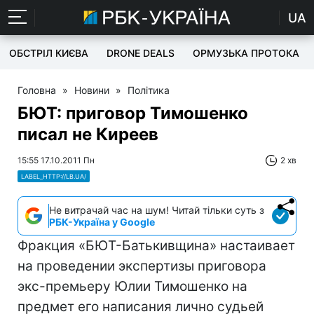
UA
ОБСТРІЛ КИЄВА
DRONE DEALS
ОРМУЗЬКА ПРОТОКА
Головна
»
Новини
»
Політика
БЮТ: приговор Тимошенко
писал не Киреев
15:55 17.10.2011 Пн
2 хв
LABEL_HTTP://LB.UA/
Не витрачай час на шум! Читай тільки суть з
РБК-Україна у Google
Фракция «БЮТ-Батькивщина» настаивает
на проведении экспертизы приговора
экс-премьеру Юлии Тимошенко на
предмет его написания лично судьей