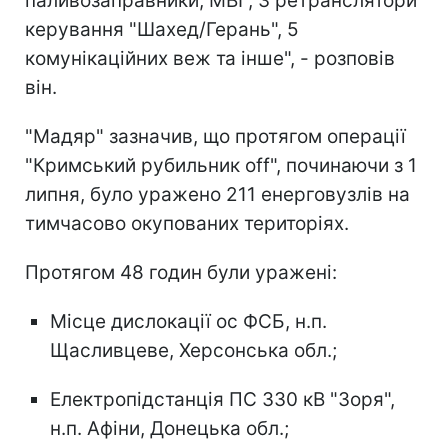
паливозаправники, МВГ, 3 ретранслятори
керування "Шахед/Герань", 5
комунікаційних веж та інше", - розповів
він.
"Мадяр" зазначив, що протягом операції
"Кримський рубильник off", починаючи з 1
липня, було уражено 211 енерговузлів на
тимчасово окупованих територіях.
Протягом 48 годин були уражені:
Місце дислокації ос ФСБ, н.п.
Щасливцеве, Херсонська обл.;
Електропідстанція ПС 330 кВ "Зоря",
н.п. Афіни, Донецька обл.;