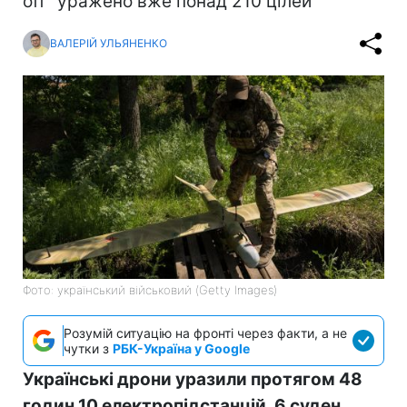
off" уражено вже понад 210 цілей
ВАЛЕРІЙ УЛЬЯНЕНКО
Фото: український військовий (Getty Images)
Розумій ситуацію на фронті через факти, а не
чутки з
РБК-Україна у Google
Українські дрони уразили протягом 48
годин 10 електропідстанцій, 6 суден