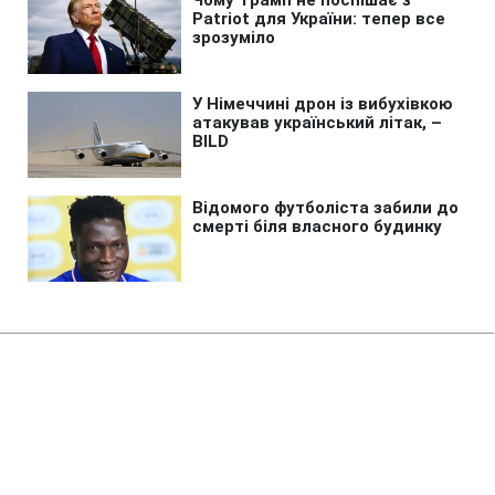
Головна
»
Бізнес
»
Економіка
Ціни на продукти: скільки
коштують хліб, гречка, яйця,
олія та молоко 7 серпня