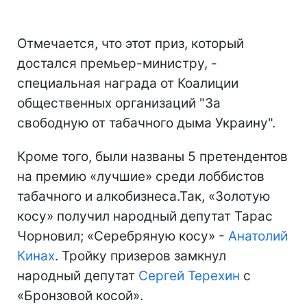
Отмечается, что этот приз, который
достался премьер-министру, -
специальная награда от Коалиции
общественных организаций "За
свободную от табачного дыма Украину".
Кроме того, были названы 5 претендентов
на премию «лучшие» среди лоббистов
табачного и алкобизнеса.Так, «Золотую
косу» получил народный депутат Тарас
Чорновил; «Серебряную косу» -
Анатолий
Кинах
. Тройку призеров замкнул
народный депутат
Сергей Терехин
с
«Бронзовой косой».