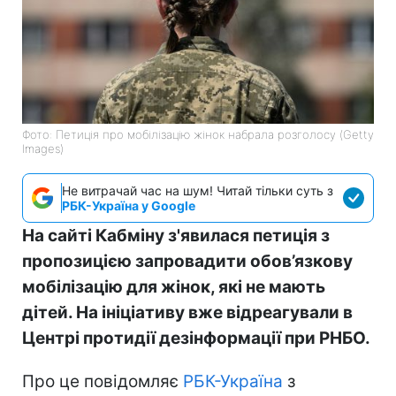
Фото: Петиція про мобілізацію жінок набрала розголосу (Getty
Images)
Не витрачай час на шум! Читай тільки суть з
РБК-Україна у Google
На сайті Кабміну з'явилася петиція з
пропозицією запровадити обов’язкову
мобілізацію для жінок, які не мають
дітей. На ініціативу вже відреагували в
Центрі протидії дезінформації при РНБО.
Про це повідомляє
РБК-Україна
з