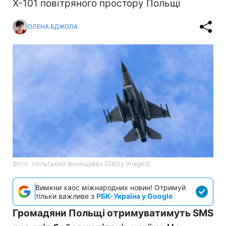
Х-101 повітряного простору Польщі
ОЛЕНА БДЖОЛА
Фото: польський винищувач (Getty Images)
Вимкни хаос міжнародних новин! Отримуй
тільки важливе з
РБК-Україна у Google
Громадяни Польщі отримуватимуть SMS