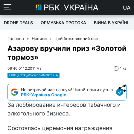
UA
DRONE DEALS
ОРМУЗЬКА ПРОТОКА
ВІЙНА В УКРАЇНІ
Головна
»
Новини
»
Цей божевільний світ
Азарову вручили приз «Золотой
тормоз»
09:40 01.12.2011 Чт
1 хв
LABEL_HTTP://WWW.COMMENTS.UA/
Не витрачай час на шум! Читай тільки суть з
РБК-Україна у Google
За лоббирование интересов табачного и
алкогольного бизнеса.
Состоялась церемония награждения