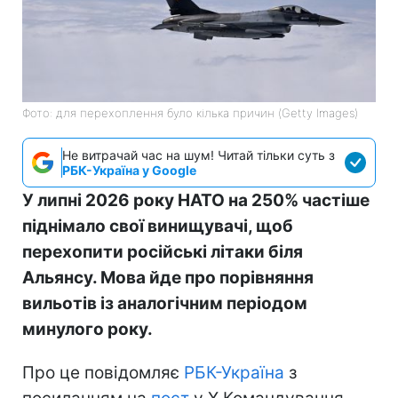
Фото: для перехоплення було кілька причин (Getty Images)
Не витрачай час на шум! Читай тільки суть з
РБК-Україна у Google
У липні 2026 року НАТО на 250% частіше
піднімало свої винищувачі, щоб
перехопити російські літаки біля
Альянсу. Мова йде про порівняння
вильотів із аналогічним періодом
минулого року.
Про це повідомляє
РБК-Україна
з