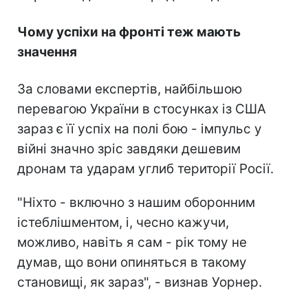
Чому успіхи на фронті теж мають
значення
За словами експертів, найбільшою
перевагою України в стосунках із США
зараз є її успіх на полі бою - імпульс у
війні значно зріс завдяки дешевим
дронам та ударам углиб території Росії.
"Ніхто - включно з нашим оборонним
істеблішментом, і, чесно кажучи,
можливо, навіть я сам - рік тому не
думав, що вони опиняться в такому
становищі, як зараз", - визнав Уорнер.