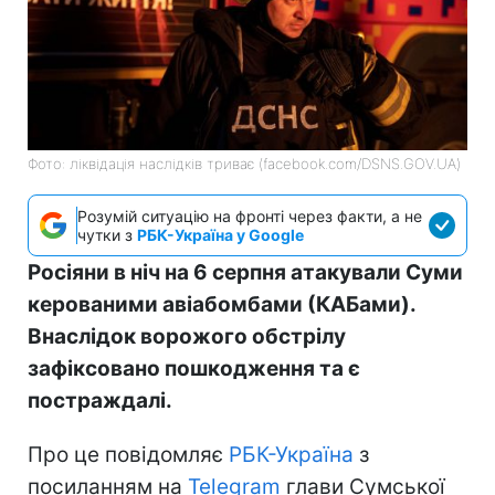
Фото: ліквідація наслідків триває (facebook.com/DSNS.GOV.UA)
Розумій ситуацію на фронті через факти, а не
чутки з
РБК-Україна у Google
Росіяни в ніч на 6 серпня атакували Суми
керованими авіабомбами (КАБами).
Внаслідок ворожого обстрілу
зафіксовано пошкодження та є
постраждалі.
Про це повідомляє
РБК-Україна
з
посиланням на
Telegram
глави Сумської