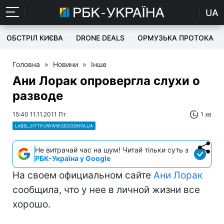
UA
ОБСТРІЛ КИЄВА
DRONE DEALS
ОРМУЗЬКА ПРОТОКА
Головна
»
Новини
»
Інше
Ани Лорак опровергла слухи о
разводе
15:40 11.11.2011 Пт
1 хв
LABEL_HTTP://WWW.SEGODNYA.UA
Не витрачай час на шум! Читай тільки суть з
РБК-Україна у Google
На своем официальном сайте
Ани Лорак
сообщила, что у нее в личной жизни все
хорошо.