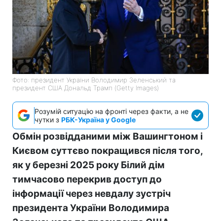
Фото: президент України Володимир Зеленський та
президент США Дональд Трамп (Getty Images)
Розумій ситуацію на фронті через факти, а не
чутки з
РБК-Україна у Google
Обмін розвідданими між Вашингтоном і
Києвом суттєво покращився після того,
як у березні 2025 року Білий дім
тимчасово перекрив доступ до
інформації через невдалу зустріч
президента України Володимира