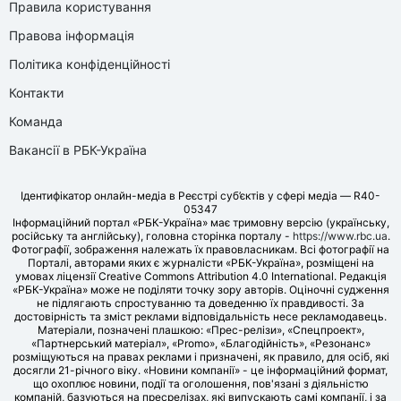
Правила користування
Правова інформація
Політика конфіденційності
Контакти
Команда
Вакансії в РБК-Україна
Ідентифікатор онлайн-медіа в Реєстрі суб’єктів у сфері медіа — R40-
05347
Інформаційний портал «РБК-Україна» має тримовну версію (українську,
російську та англійську), головна сторінка порталу -
https://www.rbc.ua
.
Фотографії, зображення належать їх правовласникам. Всі фотографії на
Порталі, авторами яких є журналісти «РБК-Україна», розміщені на
умовах ліцензії Creative Commons Attribution 4.0 International. Редакція
«РБК-Україна» може не поділяти точку зору авторів. Оціночні судження
не підлягають спростуванню та доведенню їх правдивості. За
достовірність та зміст реклами відповідальність несе рекламодавець.
Матеріали, позначені плашкою: «Прес-релізи», «Спецпроект»,
«Партнерський матеріал», «Promo», «Благодійність», «Резонанс»
розміщуються на правах реклами і призначені, як правило, для осіб, які
досягли 21-річного віку. «Новини компанії» - це інформаційний формат,
що охоплює новини, події та оголошення, пов'язані з діяльністю
компаній, базуються на пресрелізах, які випускають самі компанії, і за