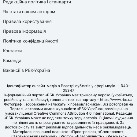
Редакційна політика і стандарти
Як стати нашим автором
Правила користування
Правова інформація
Політика конфіденційності
Контакти
Команда
Вакансії в РБК-Україна
Ідентифікатор онлайн-медіа в Реєстрі суб’єктів у сфері медіа — R40-
05347
Інформаційний портал «РБК-Україна» має тримовну версію (українську,
російську та англійську), головна сторінка порталу -
https://www.rbc.ua
.
Фотографії, зображення належать їх правовласникам. Всі фотографії на
Порталі, авторами яких є журналісти «РБК-Україна», розміщені на
умовах ліцензії Creative Commons Attribution 4.0 International. Редакція
«РБК-Україна» може не поділяти точку зору авторів. Оціночні судження
не підлягають спростуванню та доведенню їх правдивості. За
достовірність та зміст реклами відповідальність несе рекламодавець.
Матеріали, позначені плашкою: «Прес-релізи», «Спецпроект»,
«Партнерський матеріал», «Promo», «Благодійність», «Резонанс»