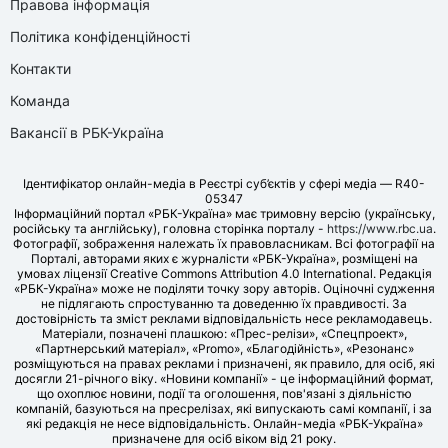
Правова інформація
Політика конфіденційності
Контакти
Команда
Вакансії в РБК-Україна
Ідентифікатор онлайн-медіа в Реєстрі суб’єктів у сфері медіа — R40-
05347
Інформаційний портал «РБК-Україна» має тримовну версію (українську,
російську та англійську), головна сторінка порталу -
https://www.rbc.ua
.
Фотографії, зображення належать їх правовласникам. Всі фотографії на
Порталі, авторами яких є журналісти «РБК-Україна», розміщені на
умовах ліцензії Creative Commons Attribution 4.0 International. Редакція
«РБК-Україна» може не поділяти точку зору авторів. Оціночні судження
не підлягають спростуванню та доведенню їх правдивості. За
достовірність та зміст реклами відповідальність несе рекламодавець.
Матеріали, позначені плашкою: «Прес-релізи», «Спецпроект»,
«Партнерський матеріал», «Promo», «Благодійність», «Резонанс»
розміщуються на правах реклами і призначені, як правило, для осіб, які
досягли 21-річного віку. «Новини компанії» - це інформаційний формат,
що охоплює новини, події та оголошення, пов'язані з діяльністю
компаній, базуються на пресрелізах, які випускають самі компанії, і за
які редакція не несе відповідальність. Онлайн-медіа «РБК-Україна»
призначене для осіб віком від 21 року.