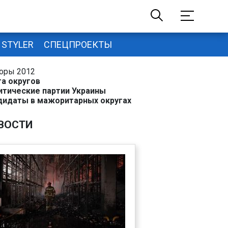
STYLER
СПЕЦПРОЕКТЫ
оры 2012
та округов
итические партии Украины
дидаты в мажоритарных округах
ВОСТИ