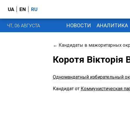
UA
EN
RU
НОВОСТИ
АНАЛИТИКА
ЧТ, 06 АВГУСТА
←
Кандидаты в мажоритарных окр
Коротя Вікторія 
Одномандатный избирательный ок
Кандидат от
Коммунистическая па