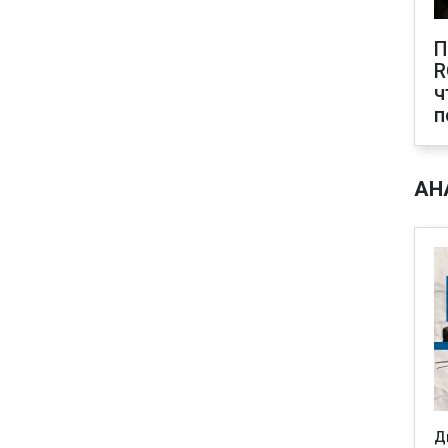
П
R
ч
п
АН
Д