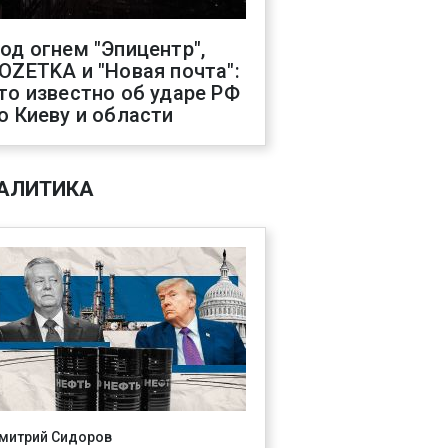
од огнем "Эпицентр",
OZETKA и "Новая почта":
то известно об ударе РФ
о Киеву и области
АЛИТИКА
митрий Сидоров