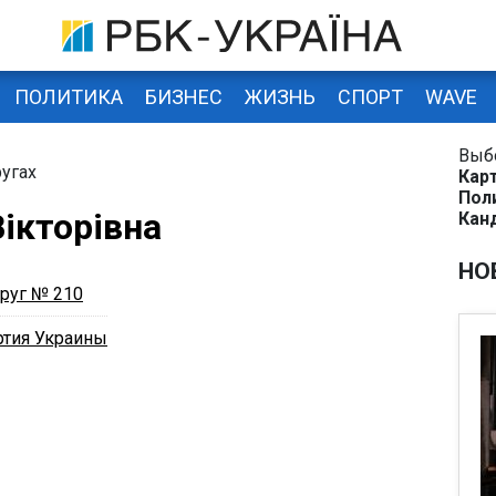
ПОЛИТИКА
БИЗНЕС
ЖИЗНЬ
СПОРТ
WAVE
Выб
угах
Кар
Пол
Вікторівна
Кан
НО
руг № 210
ртия Украины