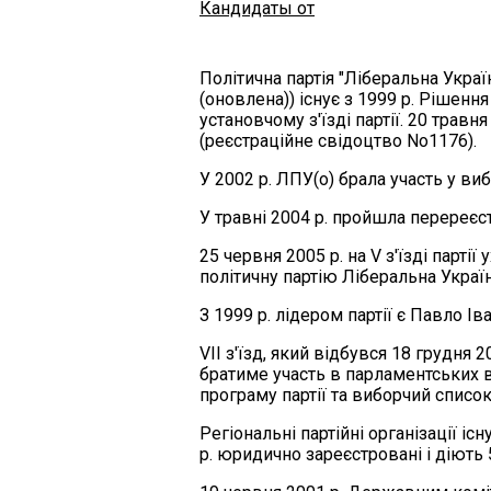
Кандидаты от
Політична партія "Ліберальна Україн
(оновлена)) існує з 1999 р. Рішенн
установчому з'їзді партії. 20 травн
(реєстраційне свідоцтво No1176).
У 2002 р. ЛПУ(о) брала участь у ви
У травні 2004 р. пройшла перереєс
25 червня 2005 р. на V з'їзді парті
політичну партію Ліберальна Україн
З 1999 р. лідером партії є Павло Ів
VII з'їзд, який відбувся 18 грудня 
братиме участь в парламентських 
програму партії та виборчий список
Регіональні партійні організації іс
р. юридично зареєстровані і діють