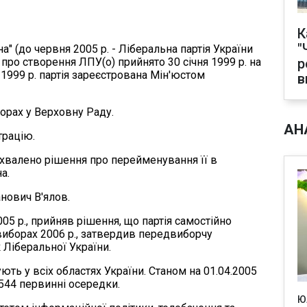
К
"
а" (до червня 2005 р. - Ліберальна партія України
я про створення ЛПУ(о) прийнято 30 січня 1999 р. на
р
я 1999 р. партія зареєстрована Мін'юстом
в
борах у Верховну Раду.
АН
трацію.
ї ухвалено рішення про перейменування її в
а.
анович В'ялов.
2005 р., прийняв рішення, що партія самостійно
виборах 2006 р., затвердив передвиборчу
 Ліберальної України.
нують у всіх областях України. Станом на 01.04.2005
 544 первинні осередки.
Ю