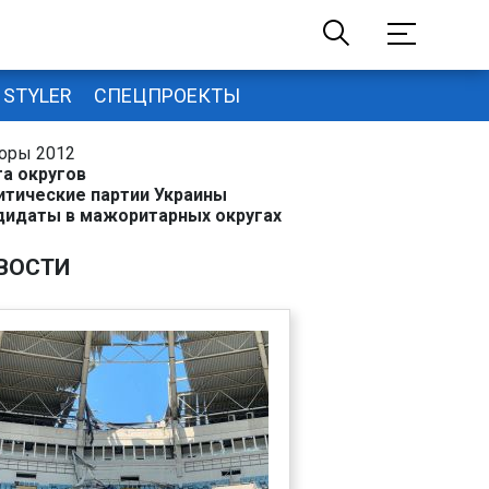
STYLER
СПЕЦПРОЕКТЫ
оры 2012
та округов
итические партии Украины
дидаты в мажоритарных округах
ВОСТИ