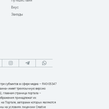
Путешествия
Вкус
Звезды
тре субъектов в сфере медиа — R40-05347
аина» имеет трехязычную версию
), главная страница портала –
зображения принадлежат их
 на Портале, авторами которых являются
ы на условиях лицензии Creative