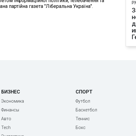
етом інформаційної політики, телебачення та
р
на партійна газета "Ліберальна Україна".
З
н
д
и
Г
БИЗНЕС
СПОРТ
Экономика
Футбол
Финансы
Баскетбол
Авто
Теннис
Tech
Бокс