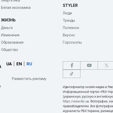
Энергетика
STYLER
Белая экономика
Люди
ЖИЗНЬ
Тренды
Деньги
Полезное
Изменения
Вкусно
Образование
Гороскопы
Общество
UA
EN
RU
Разместить рекламу
ы
Идентификатор онлайн-медиа в Реес
Информационный портал «РБК-Укр
(украинскую, русскую и английскую
https://www.rbc.ua
. Фотографии, и
правообладателям. Все фотографии
журналисты РБК-Украина, размещен