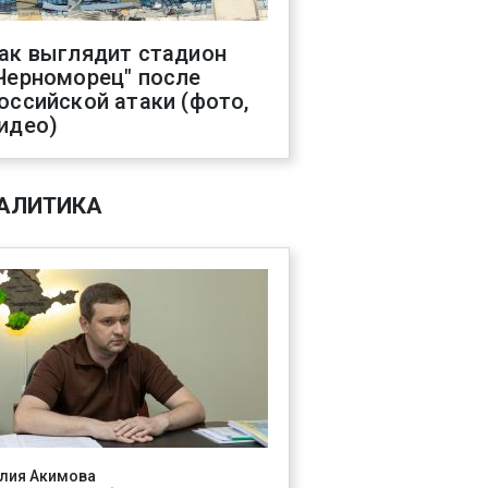
ак выглядит стадион
Черноморец" после
оссийской атаки (фото,
идео)
АЛИТИКА
лия Акимова