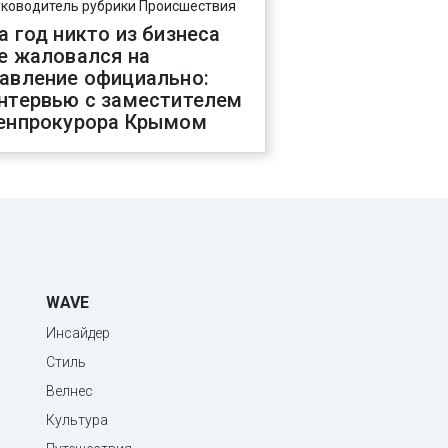
уководитель рубрики Происшествия
а год никто из бизнеса
е жаловался на
авление официально:
нтервью с заместителем
енпрокурора Крымом
WAVE
Инсайдер
Стиль
Велнес
Культура