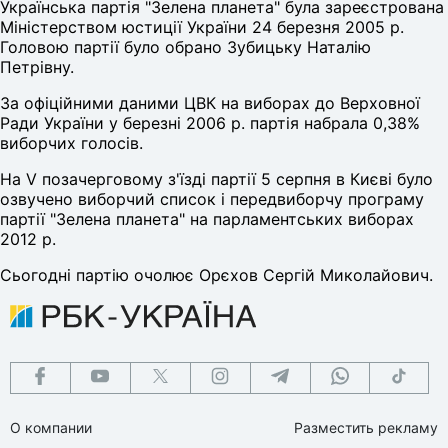
Українська партія "Зелена планета" була зареєстрована
Міністерством юстиції України 24 березня 2005 р.
Головою партії було обрано Зубицьку Наталію
Петрівну.
За офіційними даними ЦВК на виборах до Верховної
Ради України у березні 2006 р. партія набрала 0,38%
виборчих голосів.
На V позачерговому з'їзді партії 5 серпня в Києві було
озвучено виборчий список і передвиборчу програму
партії "Зелена планета" на парламентських виборах
2012 р.
Сьогодні партію очолює Орєхов Сергій Миколайович.
О компании
Разместить рекламу