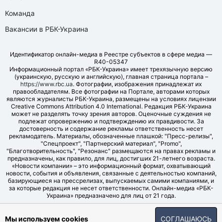
Команда
Вакансии в РБК-Украина
Идентификатор онлайн-медиа в Реестре субъектов в сфере медиа —
R40-05347
Информационный портал «РБК-Украина» имеет трехязычную версию
(украинскую, русскую и английскую), главная страница портала –
https://www.rbc.ua
. Фотографии, изображения принадлежат их
правообладателям. Все фотографии на Портале, авторами которых
являются журналисты РБК-Украина, размещены на условиях лицензии
Creative Commons Attribution 4.0 International. Редакция РБК-Украина
может не разделять точку зрения авторов. Оценочные суждения не
подлежат опровержению и подтверждению их правдивости. За
достоверность и содержание рекламы ответственность несет
рекламодатель. Материалы, обозначенные плашкой: "Пресс-релизы",
"Спецпроект", "Партнерский материал", "Promo",
"Благотворительность", "Резонанс" размещаются на правах рекламы и
предназначены, как правило, для лиц, достигших 21-летнего возраста.
«Новости компании» – это информационный формат, охватывающий
новости, события и объявления, связанные с деятельностью компаний,
базирующиеся на прессрелизах, выпускаемых самими компаниями, и
за которые редакция не несет ответственности. Онлайн-медиа «РБК-
Украина» предназначено для лиц от 21 года.
© LLC "UBT MEDIA", 2006-2026.
Мы используем cookies
СОГЛАШАЮСЬ