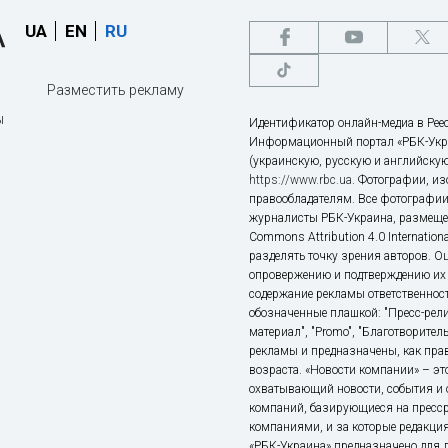
UA
EN
RU
Разместить рекламу
ы
Идентификатор онлайн-медиа в Реес
Информационный портал «РБК-Укр
(украинскую, русскую и английскую
https://www.rbc.ua
. Фотографии, и
правообладателям. Все фотографии
журналисты РБК-Украина, размещен
Commons Attribution 4.0 Internatio
разделять точку зрения авторов. О
опровержению и подтверждению их 
содержание рекламы ответственност
обозначенные плашкой: "Пресс-рели
материал", "Promo", "Благотворител
рекламы и предназначены, как прав
возраста. «Новости компании» – 
охватывающий новости, события и 
компаний, базирующиеся на пресс
компаниями, и за которые редакция
«РБК-Украина» предназначено для ли