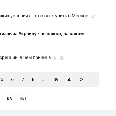
каких условиях готов выступить в Москве
изнь за Украину - не важно, на каком
оренции: в чем причина
>
5
6
7
8
...
49
50
ДА
НЕТ