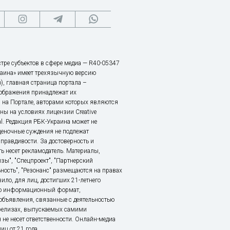
тре субъектов в сфере медиа — R40-05347
аина» имеет трехязычную версию
), главная страница портала –
зображения принадлежат их
 на Портале, авторами которых являются
ы на условиях лицензии Creative
nal. Редакция РБК-Украина может не
ценочные суждения не подлежат
правдивости. За достоверность и
ь несет рекламодатель. Материалы,
зы", "Спецпроект", "Партнерский
ьность", "Резонанс" размещаются на правах
ило, для лиц, достигших 21-летнего
это информационный формат,
объявления, связанные с деятельностью
релизах, выпускаемых самими
 не несет ответственности. Онлайн-медиа
ц от 21 года.