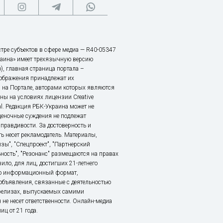
тре субъектов в сфере медиа — R40-05347
аина» имеет трехязычную версию
), главная страница портала –
зображения принадлежат их
 на Портале, авторами которых являются
ы на условиях лицензии Creative
nal. Редакция РБК-Украина может не
ценочные суждения не подлежат
правдивости. За достоверность и
ь несет рекламодатель. Материалы,
зы", "Спецпроект", "Партнерский
ьность", "Резонанс" размещаются на правах
ило, для лиц, достигших 21-летнего
это информационный формат,
объявления, связанные с деятельностью
релизах, выпускаемых самими
 не несет ответственности. Онлайн-медиа
ц от 21 года.