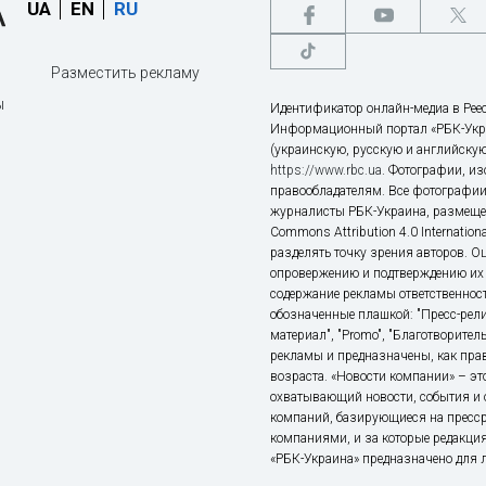
UA
EN
RU
Разместить рекламу
ы
Идентификатор онлайн-медиа в Реес
Информационный портал «РБК-Укр
(украинскую, русскую и английскую
https://www.rbc.ua
. Фотографии, и
правообладателям. Все фотографии
журналисты РБК-Украина, размещен
Commons Attribution 4.0 Internatio
разделять точку зрения авторов. О
опровержению и подтверждению их 
содержание рекламы ответственност
обозначенные плашкой: "Пресс-рели
материал", "Promo", "Благотворител
рекламы и предназначены, как прав
возраста. «Новости компании» – 
охватывающий новости, события и 
компаний, базирующиеся на пресс
компаниями, и за которые редакция
«РБК-Украина» предназначено для ли