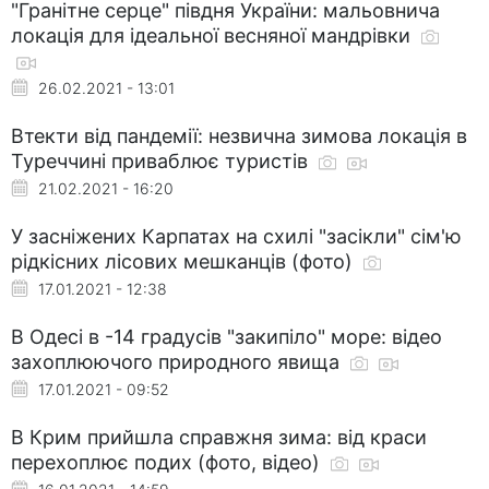
"Гранітне серце" півдня України: мальовнича
локація для ідеальної весняної мандрівки
26.02.2021 - 13:01
Втекти від пандемії: незвична зимова локація в
Туреччині приваблює туристів
21.02.2021 - 16:20
У засніжених Карпатах на схилі "засікли" сім'ю
рідкісних лісових мешканців (фото)
17.01.2021 - 12:38
В Одесі в -14 градусів "закипіло" море: відео
захоплюючого природного явища
17.01.2021 - 09:52
В Крим прийшла справжня зима: від краси
перехоплює подих (фото, відео)