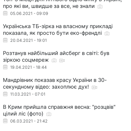
про які ви, швидше за все, не знали
05.06.2021 - 09:09
Українська ТБ-зірка на власному прикладі
показала, як просто бути еко-френдлі
20.04.2021 - 19:01
Розтанув найбільший айсберг в світі: був
зіркою соцмереж
19.04.2021 - 18:44
Мандрівник показав красу України в 30-
секундному відео: захоплює дух!
11.03.2021 - 07:01
В Крим прийшла справжня весна: "розцвів"
цілий ліс (фото)
06.03.2021 - 21:42