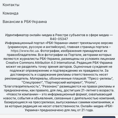
Контакты
Команда
Вакансии в РБК-Украина
Идентификатор онлайн-медиа в Реестре субъектов в сфере медиа —
R40-05347
Информационный портал «РБК-Украина» имеет трехязычную версию
(украинскую, русскую и английскую), главная страница портала –
https://www.rbc.ua
. Фотографии, изображения принадлежат их
правообладателям. Все фотографии на Портале, авторами которых
являются журналисты РБК-Украина, размещены на условиях лицензии
Creative Commons Attribution 4.0 International. Редакция РБК-Украина
может не разделять точку зрения авторов. Оценочные суждения не
подлежат опровержению и подтверждению их правдивости. За
достоверность и содержание рекламы ответственность несет
рекламодатель. Материалы, обозначенные плашкой: "Пресс-релизы",
"Спецпроект", "Партнерский материал", "Promo",
"Благотворительность", "Резонанс" размещаются на правах рекламы и
предназначены, как правило, для лиц, достигших 21-летнего возраста.
«Новости компании» – это информационный формат, охватывающий
новости, события и объявления, связанные с деятельностью компаний,
базирующиеся на прессрелизах, выпускаемых самими компаниями, и
за которые редакция не несет ответственности. Онлайн-медиа «РБК-
Украина» предназначено для лиц от 21 года.
© LLC "UBT MEDIA", 2006-2026.