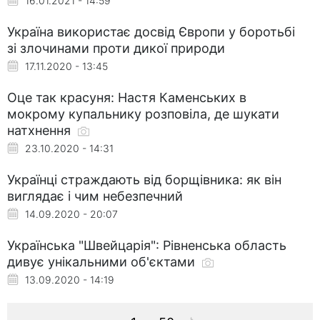
16.01.2021 - 14:59
Україна використає досвід Європи у боротьбі
зі злочинами проти дикої природи
17.11.2020 - 13:45
Оце так красуня: Настя Каменських в
мокрому купальнику розповіла, де шукати
натхнення
23.10.2020 - 14:31
Українці страждають від борщівника: як він
виглядає і чим небезпечний
14.09.2020 - 20:07
Українська "Швейцарія": Рівненська область
дивує унікальними об'єктами
13.09.2020 - 14:19