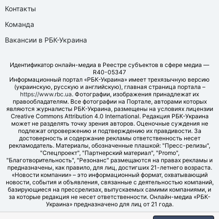
Контакты
Команда
Вакансии в РБК-Украина
Идентификатор онлайн-медиа в Реестре субъектов в сфере медиа —
R40-05347
Информационный портал «РБК-Украина» имеет трехязычную версию
(украинскую, русскую и английскую), главная страница портала –
https://www.rbc.ua
. Фотографии, изображения принадлежат их
правообладателям. Все фотографии на Портале, авторами которых
являются журналисты РБК-Украина, размещены на условиях лицензии
Creative Commons Attribution 4.0 International. Редакция РБК-Украина
может не разделять точку зрения авторов. Оценочные суждения не
подлежат опровержению и подтверждению их правдивости. За
достоверность и содержание рекламы ответственность несет
рекламодатель. Материалы, обозначенные плашкой: "Пресс-релизы",
"Спецпроект", "Партнерский материал", "Promo",
"Благотворительность", "Резонанс" размещаются на правах рекламы и
предназначены, как правило, для лиц, достигших 21-летнего возраста.
«Новости компании» – это информационный формат, охватывающий
новости, события и объявления, связанные с деятельностью компаний,
базирующиеся на прессрелизах, выпускаемых самими компаниями, и
за которые редакция не несет ответственности. Онлайн-медиа «РБК-
Украина» предназначено для лиц от 21 года.
© LLC "UBT MEDIA", 2006-2026.