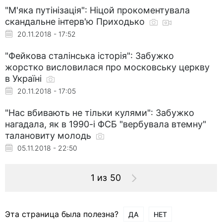
"М'яка путінізація": Ніцой прокоментувала
скандальне інтерв'ю Приходько
20.11.2018 - 17:52
"Фейкова сталінська історія": Забужко
жорстко висловилася про московську церкву
в Україні
20.11.2018 - 17:05
"Нас вбивають не тільки кулями": Забужко
нагадала, як в 1990-і ФСБ "вербувала втемну"
талановиту молодь
05.11.2018 - 22:50
1 из 50
Эта страница была полезна?
ДА
НЕТ