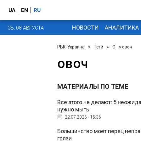
UA
EN
RU
НОВОСТИ
АНАЛИТИКА
СБ, 08 АВГУСТА
РБК-Украина
»
Теги
»
О
» овоч
овоч
МАТЕРИАЛЫ ПО ТЕМЕ
Все этого не делают: 5 неожид
нужно мыть
22.07.2026 - 15:36
Большинство моет перец неправ
грязи