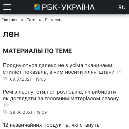
RU
Главная
»
Теги
»
Л
» лен
лен
МАТЕРИАЛЫ ПО ТЕМЕ
Поєднуються далеко не з усіма тканинами:
стиліст показала, з чим носити лляні штани
09.07.2021 - 19:06
Речі з льону: стиліст розповіла, як вибирати і
як доглядати за головним матеріалом сезону
29.06.2021 - 19:09
12 незвичайних продуктів, які стануть