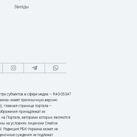
Звезды
тре субъектов в сфере медиа — R40-05347
аина» имеет трехязычную версию
), главная страница портала –
зображения принадлежат их
 на Портале, авторами которых являются
ы на условиях лицензии Creative
nal. Редакция РБК-Украина может не
ценочные суждения не подлежат