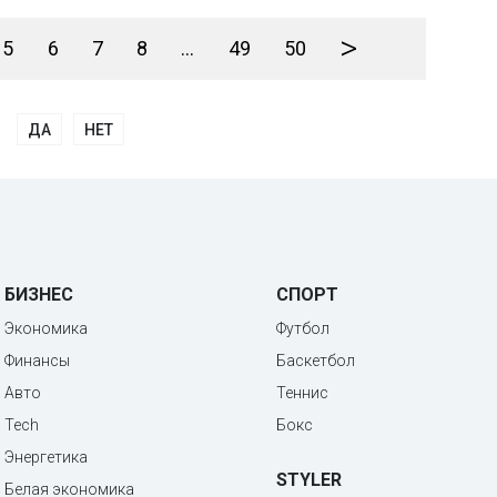
>
5
6
7
8
...
49
50
ДА
НЕТ
БИЗНЕС
СПОРТ
Экономика
Футбол
Финансы
Баскетбол
Авто
Теннис
Tech
Бокс
Энергетика
STYLER
Белая экономика