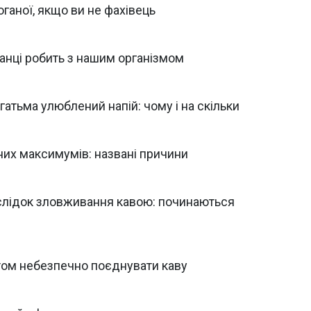
оганої, якщо ви не фахівець
анці робить з нашим організмом
гатьма улюблений напій: чому і на скільки
чних максимумів: названі причини
слідок зловживання кавою: починаються
ктом небезпечно поєднувати каву