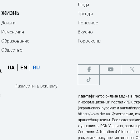
Люди
ЖИЗНЬ
Тренды
Деньги
Полезное
Изменения
Вкусно
Образование
Гороскопы
Общество
UA
EN
RU
Разместить рекламу
ы
Идентификатор онлайн-медиа в Реес
Информационный портал «РБК-Укр
(украинскую, русскую и английскую
https://www.rbc.ua
. Фотографии, и
правообладателям. Все фотографии
журналисты РБК-Украина, размещен
Commons Attribution 4.0 Internatio
разделять точку зрения авторов. О