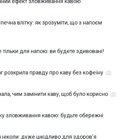
чний ефект зловживання кавою
печна влітку: як зрозуміти, що з напоєм
тільки для напою: ви будете здивовані!
г розкрила правду про каву без кофеїну
звала, чим замінити каву, щоб було корисно
аку зловживання кавою: будьте обережні
и ніколи: дуже шкідливо для здоров'я