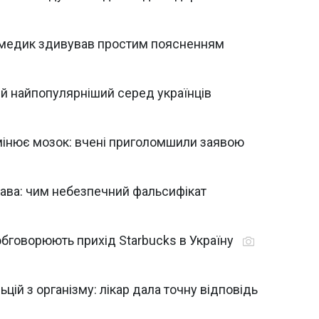
: медик здивував простим поясненням
ій найпопулярніший серед українців
мінює мозок: вчені приголомшили заявою
кава: чим небезпечний фальсифікат
обговорюють прихід Starbucks в Україну
цій з організму: лікар дала точну відповідь