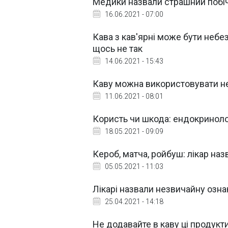
Медики назвали страшний побі
16.06.2021 - 07:00
Кава з кав'ярні може бути небез
щось не так
14.06.2021 - 15:43
Каву можна використовувати не 
11.06.2021 - 08:01
Користь чи шкода: ендокриноло
18.05.2021 - 09:09
Кероб, матча, ройбуш: лікар на
05.05.2021 - 11:03
Лікарі назвали незвичайну озн
25.04.2021 - 14:18
Не додавайте в каву ці продукт