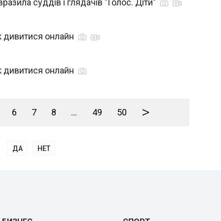
разила суддів і глядачів "Голос. Діти"
ск дивитися онлайн
ск дивитися онлайн
>
6
7
8
...
49
50
ДА
НЕТ