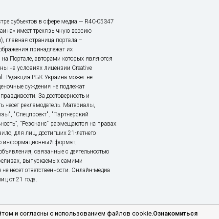
тре субъектов в сфере медиа — R40-05347
аина» имеет трехязычную версию
), главная страница портала –
зображения принадлежат их
 на Портале, авторами которых являются
ы на условиях лицензии Creative
nal. Редакция РБК-Украина может не
ценочные суждения не подлежат
правдивости. За достоверность и
ь несет рекламодатель. Материалы,
зы", "Спецпроект", "Партнерский
ьность", "Резонанс" размещаются на правах
ило, для лиц, достигших 21-летнего
это информационный формат,
объявления, связанные с деятельностью
релизах, выпускаемых самими
 не несет ответственности. Онлайн-медиа
ц от 21 года.
том и согласны с использованием файлов cookie.
Ознакомиться