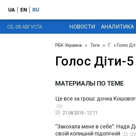
UA
EN
RU
НОВОСТИ
АНАЛИТИКА
СБ, 08 АВГУСТА
РБК-Украина
»
Теги
»
Г
» Голос Діт
Голос Діти-5
МАТЕРИАЛЫ ПО ТЕМЕ
Це все за гроші: дочка Кошового
21.08.2019 - 12:11
"Закохала мене в себе": Надя
своїй колишній підопічній