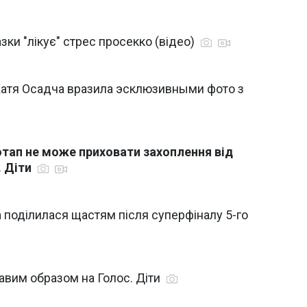
азки "лікує" стрес просекко (відео)
Катя Осадча вразила эсклюзивными фото з
Потап не може приховати захоплення від
. Діти
 поділилася щастям після суперфіналу 5-го
вим образом на Голос. Діти