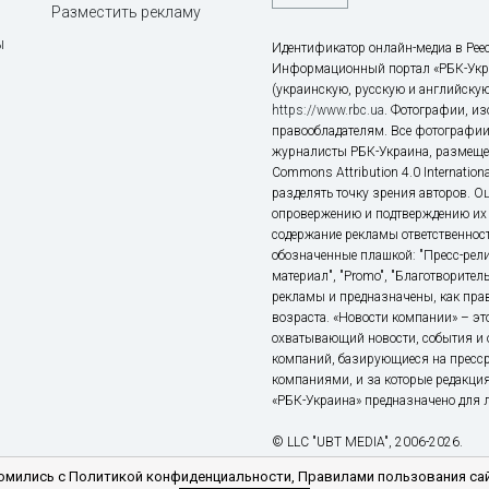
Разместить рекламу
ы
Идентификатор онлайн-медиа в Реес
Информационный портал «РБК-Укр
(украинскую, русскую и английскую
https://www.rbc.ua
. Фотографии, и
правообладателям. Все фотографии
журналисты РБК-Украина, размещен
Commons Attribution 4.0 Internatio
разделять точку зрения авторов. О
опровержению и подтверждению их 
содержание рекламы ответственност
обозначенные плашкой: "Пресс-рели
материал", "Promo", "Благотворител
рекламы и предназначены, как прав
возраста. «Новости компании» – 
охватывающий новости, события и 
компаний, базирующиеся на пресс
компаниями, и за которые редакция
«РБК-Украина» предназначено для ли
© LLC "UBT MEDIA", 2006-2026.
мились с Политикой конфиденциальности, Правилами пользования сай