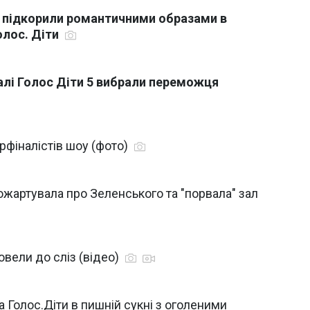
в підкорили романтичними образами в
олос. Діти
алі Голос Діти 5 вибрали переможця
ерфіналістів шоу (фото)
ожартувала про Зеленського та "порвала" зал
овели до сліз (відео)
 Голос.Діти в пишній сукні з оголеними