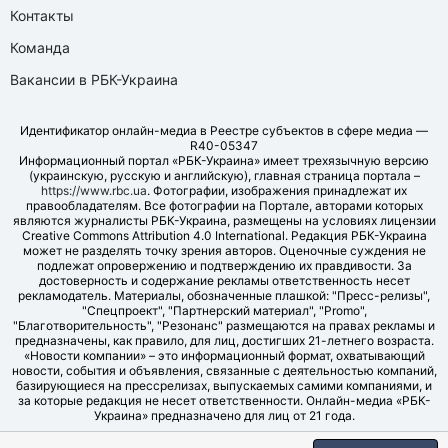
Контакты
Команда
Вакансии в РБК-Украина
Идентификатор онлайн-медиа в Реестре субъектов в сфере медиа —
R40-05347
Информационный портал «РБК-Украина» имеет трехязычную версию
(украинскую, русскую и английскую), главная страница портала –
https://www.rbc.ua
. Фотографии, изображения принадлежат их
правообладателям. Все фотографии на Портале, авторами которых
являются журналисты РБК-Украина, размещены на условиях лицензии
Creative Commons Attribution 4.0 International. Редакция РБК-Украина
может не разделять точку зрения авторов. Оценочные суждения не
подлежат опровержению и подтверждению их правдивости. За
достоверность и содержание рекламы ответственность несет
рекламодатель. Материалы, обозначенные плашкой: "Пресс-релизы",
"Спецпроект", "Партнерский материал", "Promo",
"Благотворительность", "Резонанс" размещаются на правах рекламы и
предназначены, как правило, для лиц, достигших 21-летнего возраста.
«Новости компании» – это информационный формат, охватывающий
новости, события и объявления, связанные с деятельностью компаний,
базирующиеся на прессрелизах, выпускаемых самими компаниями, и
за которые редакция не несет ответственности. Онлайн-медиа «РБК-
Украина» предназначено для лиц от 21 года.
© LLC "UBT MEDIA", 2006-2026.