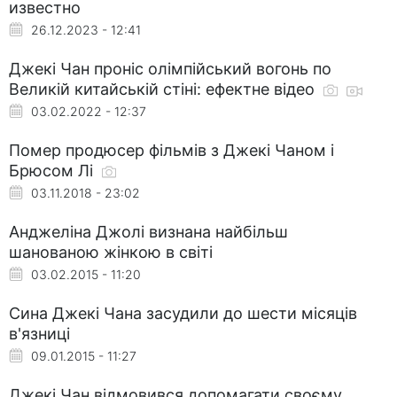
известно
26.12.2023 - 12:41
Джекі Чан проніс олімпійський вогонь по
Великій китайській стіні: ефектне відео
03.02.2022 - 12:37
Помер продюсер фільмів з Джекі Чаном і
Брюсом Лі
03.11.2018 - 23:02
Анджеліна Джолі визнана найбільш
шанованою жінкою в світі
03.02.2015 - 11:20
Сина Джекі Чана засудили до шести місяців
в'язниці
09.01.2015 - 11:27
Джекі Чан відмовився допомагати своєму