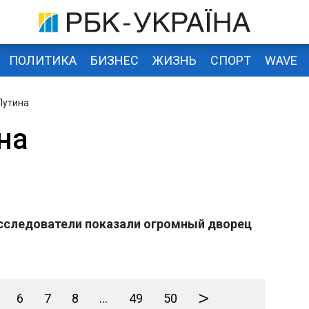
ПОЛИТИКА
БИЗНЕС
ЖИЗНЬ
СПОРТ
WAVE
Путина
на
асследователи показали огромный дворец
>
6
7
8
...
49
50