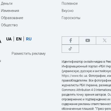
Деньги
Полезное
Изменения
Вкусно
Образование
Гороскопы
Общество
UA
EN
RU
Разместить рекламу
ы
Идентификатор онлайн-медиа в Реес
Информационный портал «РБК-Укр
(украинскую, русскую и английскую
https://www.rbc.ua
. Фотографии, и
правообладателям. Все фотографии
журналисты РБК-Украина, размещен
Commons Attribution 4.0 Internatio
разделять точку зрения авторов. О
опровержению и подтверждению их 
содержание рекламы ответственност
обозначенные плашкой: "Пресс-рели