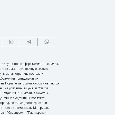
тре субъектов в сфере медиа — R40-05347
аина» имеет трехязычную версию
), главная страница портала –
зображения принадлежат их
 на Портале, авторами которых являются
ы на условиях лицензии Creative
nal. Редакция РБК-Украина может не
ценочные суждения не подлежат
правдивости. За достоверность и
ь несет рекламодатель. Материалы,
зы", "Спецпроект", "Партнерский