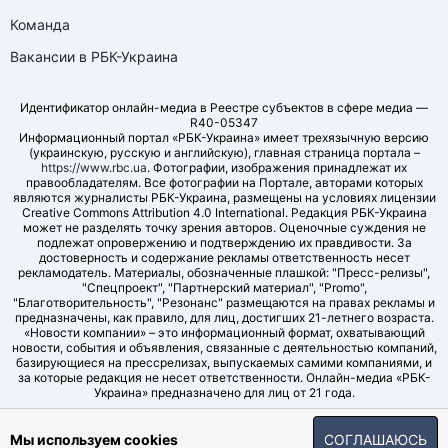
Команда
Вакансии в РБК-Украина
Идентификатор онлайн-медиа в Реестре субъектов в сфере медиа —
R40-05347
Информационный портал «РБК-Украина» имеет трехязычную версию
(украинскую, русскую и английскую), главная страница портала –
https://www.rbc.ua
. Фотографии, изображения принадлежат их
правообладателям. Все фотографии на Портале, авторами которых
являются журналисты РБК-Украина, размещены на условиях лицензии
Creative Commons Attribution 4.0 International. Редакция РБК-Украина
может не разделять точку зрения авторов. Оценочные суждения не
подлежат опровержению и подтверждению их правдивости. За
достоверность и содержание рекламы ответственность несет
рекламодатель. Материалы, обозначенные плашкой: "Пресс-релизы",
"Спецпроект", "Партнерский материал", "Promo",
"Благотворительность", "Резонанс" размещаются на правах рекламы и
предназначены, как правило, для лиц, достигших 21-летнего возраста.
«Новости компании» – это информационный формат, охватывающий
новости, события и объявления, связанные с деятельностью компаний,
базирующиеся на прессрелизах, выпускаемых самими компаниями, и
за которые редакция не несет ответственности. Онлайн-медиа «РБК-
Украина» предназначено для лиц от 21 года.
© LLC "UBT MEDIA", 2006-2026.
Мы используем cookies
СОГЛАШАЮСЬ