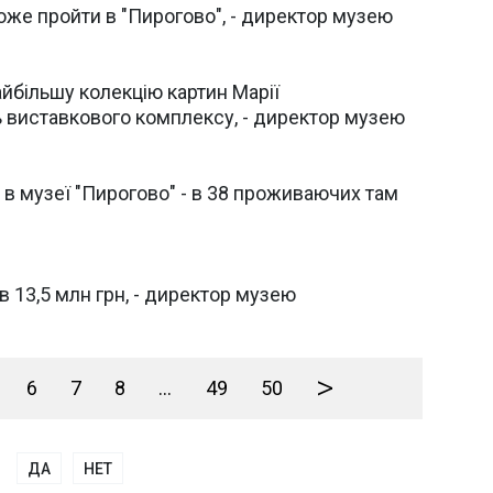
оже пройти в "Пирогово", - директор музею
йбільшу колекцію картин Марії
ь виставкового комплексу, - директор музею
в музеї "Пирогово" - в 38 проживаючих там
 13,5 млн грн, - директор музею
>
6
7
8
...
49
50
ДА
НЕТ