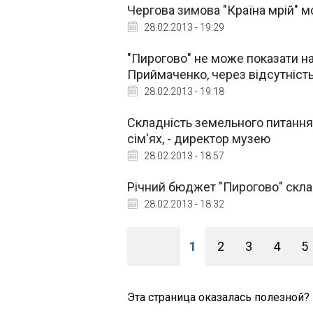
Чергова зимова "Країна мрій" м
28.02.2013 - 19:29
"Пирогово" не може показати на
Приймаченко, через відсутніст
28.02.2013 - 19:18
Складність земельного питання 
сім'ях, - директор музею
28.02.2013 - 18:57
Річний бюджет "Пирогово" склав
28.02.2013 - 18:32
1
2
3
4
5
Эта страница оказалась полезной?