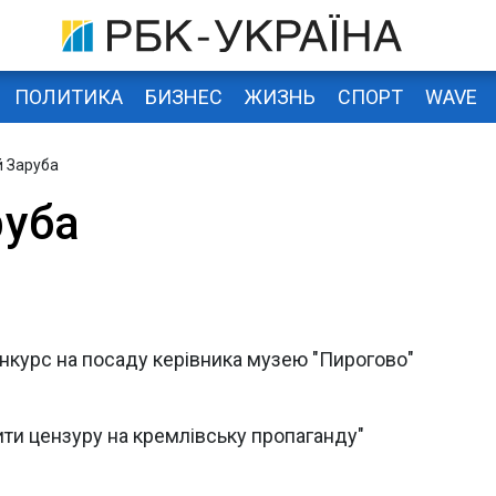
ПОЛИТИКА
БИЗНЕС
ЖИЗНЬ
СПОРТ
WAVE
 Заруба
руба
нкурс на посаду керівника музею "Пирогово"
ити цензуру на кремлівську пропаганду"