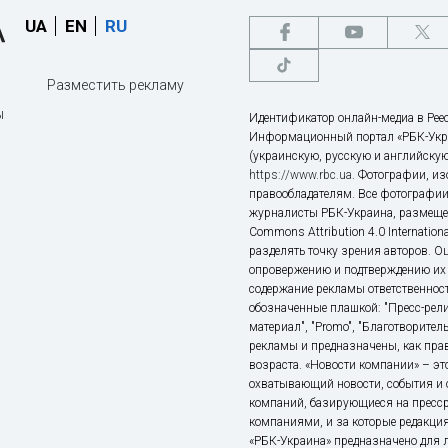
UA
EN
RU
Разместить рекламу
ы
Идентификатор онлайн-медиа в Реес
Информационный портал «РБК-Укр
(украинскую, русскую и английскую
https://www.rbc.ua
. Фотографии, и
правообладателям. Все фотографии
журналисты РБК-Украина, размещен
Commons Attribution 4.0 Internatio
разделять точку зрения авторов. О
опровержению и подтверждению их 
содержание рекламы ответственност
обозначенные плашкой: "Пресс-рели
материал", "Promo", "Благотворител
рекламы и предназначены, как прав
возраста. «Новости компании» – 
охватывающий новости, события и 
компаний, базирующиеся на пресс
компаниями, и за которые редакция
«РБК-Украина» предназначено для ли