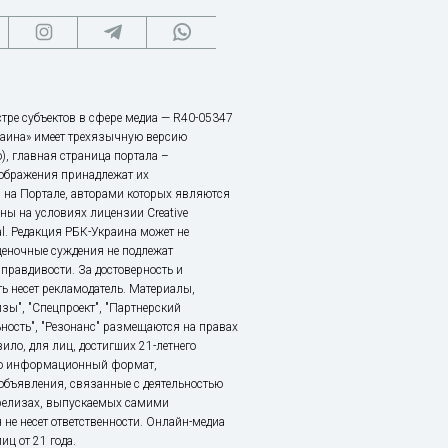
тре субъектов в сфере медиа — R40-05347
аина» имеет трехязычную версию
), главная страница портала –
зображения принадлежат их
 на Портале, авторами которых являются
ы на условиях лицензии Creative
nal. Редакция РБК-Украина может не
ценочные суждения не подлежат
правдивости. За достоверность и
ь несет рекламодатель. Материалы,
зы", "Спецпроект", "Партнерский
ьность", "Резонанс" размещаются на правах
ило, для лиц, достигших 21-летнего
это информационный формат,
объявления, связанные с деятельностью
релизах, выпускаемых самими
 не несет ответственности. Онлайн-медиа
ц от 21 года.