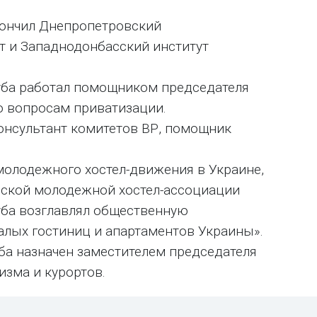
Окончил Днепропетровский
т и Западнодонбасский институт
руба работал помощником председателя
 вопросам приватизации.
консультант комитетов ВР, помощник
ь молодежного хостел-движения в Украине,
нской молодежной хостел-ассоциации
уба возглавлял общественную
лых гостиниц и апартаментов Украины».
ба назначен заместителем председателя
изма и курортов.