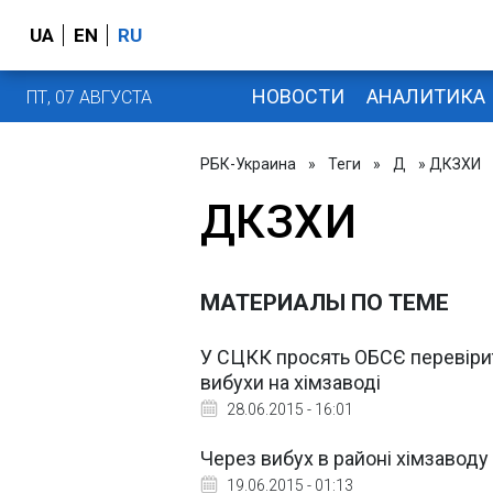
UA
EN
RU
НОВОСТИ
АНАЛИТИКА
ПТ, 07 АВГУСТА
РБК-Украина
»
Теги
»
Д
» ДКЗХИ
ДКЗХИ
МАТЕРИАЛЫ ПО ТЕМЕ
У СЦКК просять ОБСЄ перевірит
вибухи на хімзаводі
28.06.2015 - 16:01
Через вибух в районі хімзаводу у
19.06.2015 - 01:13