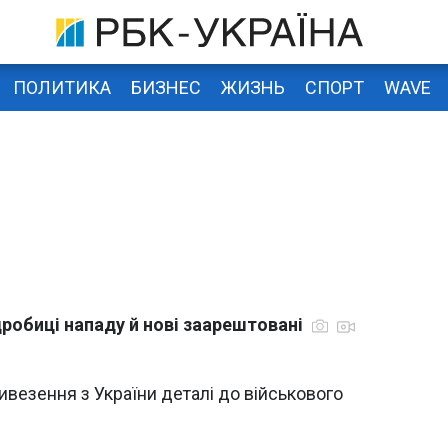
ПОЛИТИКА
БИЗНЕС
ЖИЗНЬ
СПОРТ
WAVE
дробиці нападу й нові заарештовані
везення з України деталі до військового