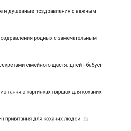
ые и душевные поздравления с важным
 поздравления родных с замечательным
секретами сімейного щастя: дітей - бабусі і
ривітання в картинках і віршах для коханих
ки і привітання для коханих людей