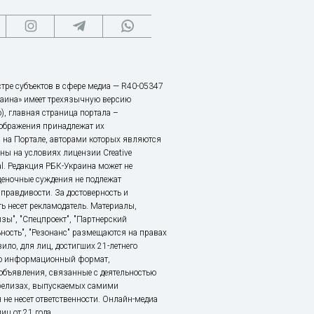
тре субъектов в сфере медиа — R40-05347
аина» имеет трехязычную версию
), главная страница портала –
зображения принадлежат их
 на Портале, авторами которых являются
ы на условиях лицензии Creative
nal. Редакция РБК-Украина может не
ценочные суждения не подлежат
правдивости. За достоверность и
ь несет рекламодатель. Материалы,
зы", "Спецпроект", "Партнерский
ьность", "Резонанс" размещаются на правах
ило, для лиц, достигших 21-летнего
это информационный формат,
объявления, связанные с деятельностью
релизах, выпускаемых самими
 не несет ответственности. Онлайн-медиа
ц от 21 года.