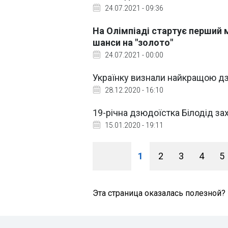
24.07.2021 - 09:36
На Олімпіаді стартує перший 
шанси на "золото"
24.07.2021 - 00:00
Українку визнали найкращою дз
28.12.2020 - 16:10
19-річна дзюдоїстка Білодід за
15.01.2020 - 19:11
1
2
3
4
5
Эта страница оказалась полезной?