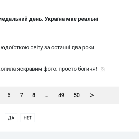
медальний день. Україна має реальні
юдоїсткою світу за останні два роки
хопила яскравим фото: просто богиня!
>
6
7
8
...
49
50
ДА
НЕТ