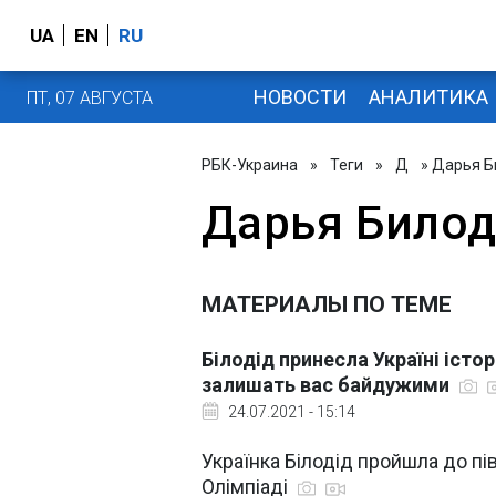
UA
EN
RU
НОВОСТИ
АНАЛИТИКА
ПТ, 07 АВГУСТА
РБК-Украина
»
Теги
»
Д
» Дарья 
Дарья Било
МАТЕРИАЛЫ ПО ТЕМЕ
Білодід принесла Україні істо
залишать вас байдужими
24.07.2021 - 15:14
Українка Білодід пройшла до пів
Олімпіаді