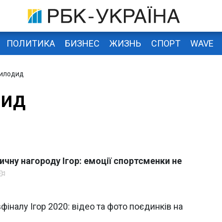
ПОЛИТИКА
БИЗНЕС
ЖИЗНЬ
СПОРТ
WAVE
Билодид
дид
ричну нагороду Ігор: емоції спортсменки не
фіналу Ігор 2020: відео та фото поєдинків на