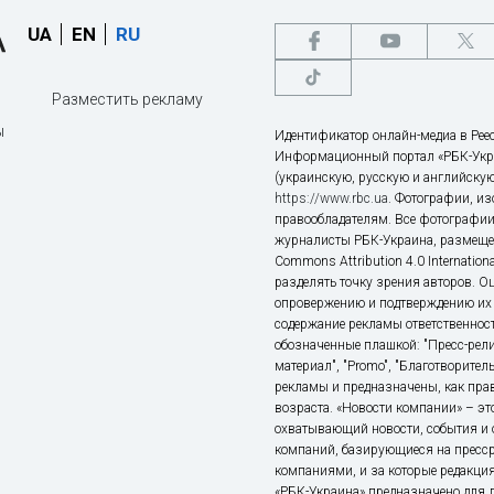
UA
EN
RU
Разместить рекламу
ы
Идентификатор онлайн-медиа в Реес
Информационный портал «РБК-Укр
(украинскую, русскую и английскую
https://www.rbc.ua
. Фотографии, и
правообладателям. Все фотографии
журналисты РБК-Украина, размещен
Commons Attribution 4.0 Internatio
разделять точку зрения авторов. О
опровержению и подтверждению их 
содержание рекламы ответственност
обозначенные плашкой: "Пресс-рели
материал", "Promo", "Благотворител
рекламы и предназначены, как прав
возраста. «Новости компании» – 
охватывающий новости, события и 
компаний, базирующиеся на пресс
компаниями, и за которые редакция
«РБК-Украина» предназначено для ли