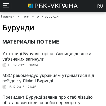
RU
Главная
»
Теги
»
Б
» Бурунди
Бурунди
МАТЕРИАЛЫ ПО ТЕМЕ
У столиці Бурунді горіла в'язниця: десятки
ув'язнених загинули
08.12.2021 - 06:34
МЗС рекомендує українцям утриматися від
поїздок у Лівію і Бурунді
15.12.2015 - 21:46
Президент Бурунді заявив про стабілізацію
обстановки після спроби перевороту