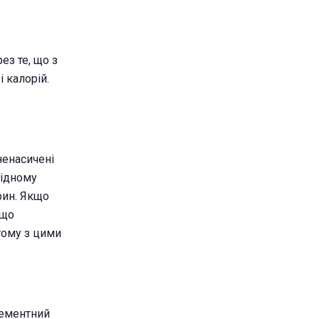
ез те, що з
 калорій.
ненасичені
підному
рин. Якщо
 що
тому з цими
елементний