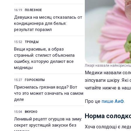
16:19
ПОЛЕЗНОЕ
Девушка на месяц отказалась от
кондиционера для белья:
результат поразил
15:52
ТРЕНДЫ
Вещи красивые, а образ
странный: стилист объяснила
ошибку, которую делают все
Лікарі назвали найкорисніш
модницы
Медики назвали соло
зіпсувати шкіру. Які
15:27
ГОРОСКОПЫ
Приснилась грязная вода? Вот
читайте нижче в наш
что это может означать на самом
деле
Про це
пише АиФ.
15:04
ВКУСНО
Норма солодко
Ленивый рецепт огурцов на зиму:
секрет хрустящей закуски без
Хоча солодощі є лед