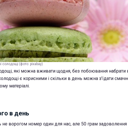
і солодощі (фото: pixabay)
дощі, які можна вживати щодня, без побоювання набрати 
 солодощі є корисними і скільки в день можна з'їдати смачн
ому матеріалі.
го в день
ь не ворогом номер один для нас, але 50 грам задоволенн