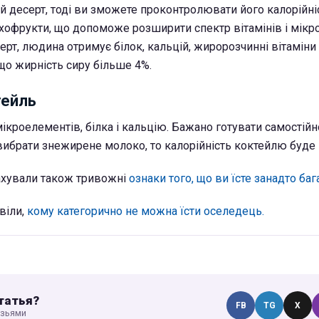
ий десерт, тоді ви зможете проконтролювати його калорійні
сухофрукти, що допоможе розширити спектр вітамінів і мікр
рт, людина отримує білок, кальцій, жиророзчинні вітаміни
якщо жирність сиру більше 4%.
тейль
ікроелементів, білка і кальцію. Бажано готувати самостійн
о вибрати знежирене молоко, то калорійність коктейлю буде
ахували також тривожні
ознаки того, що ви їсте занадто бага
віли,
кому категорично не можна їсти оселедець.
татья?
FB
TG
X
узьями