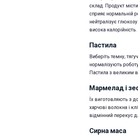
склад. Продукт місти
сприяє нормальній р
нейтралізує глюкозу 
висока калорійність.
Пастила
Виберіть темну, тягу
нормалізують роботу
Пастила з великим в
Мармелад і зе
Їх виготовляють з до
харчові волокна і кл
відмінний перекус дл
Сирна маса