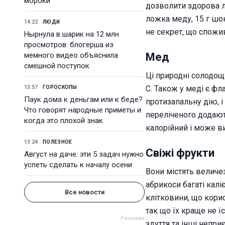
мороки
дозволити здорова л
ложка меду, 15 г шок
14:22
ЛЮДИ
не секрет, що спожи
Нырнула в шарик на 12 млн
просмотров: блогерша из
мемного видео объяснила
Мед
смешной поступок
Ці природні солодощі 
13:57
С. Також у меді є фл
ГОРОСКОПЫ
Паук дома к деньгам или к беде?
протизапальну дію, і
Что говорят народные приметы и
переліченого додають
когда это плохой знак
калорійний і може в
13:24
ПОЛЕЗНОЕ
Свіжі фрукти
Август на даче: эти 5 задач нужно
успеть сделать к началу осени
Вони містять величезн
абрикоси багаті калі
Все новости
клітковини, що корис
так що їх краще не ї
здуття та інші неприє