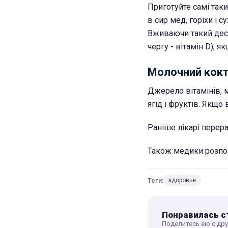
Приготуйте самі так
в сир мед, горіхи і 
Вживаючи такий десе
чергу - вітамін D), 
Молочний кок
Джерело вітамінів, м
ягід і фруктів. Якщ
Раніше лікарі перер
Також медики розпо
Теги:
здоровье
Понравилась с
Поделитесь ею с др