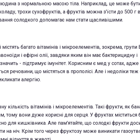
юдина з нормальною масою тіла. Наприклад, це може бути
оладу, трохи сухофруктів, а фруктів можна з'їсти до 500 г 
вання солодкого допомагає нам стати щасливішими.
містять багато вітамінів і мікроелементів, зокрема, групи В,
авоноїди і ефірні олії, завдяки яким він має бактерицидну і
 значить - підтримує імунітет. Корисним є мед у сотах, адже
ся речовини, що містяться в прополісі. Але і недоліки теж 
икликати алергію.
у кількість вітамінів і мікроелементів. Такі фрукти, як бан
єм, тому вони дуже корисні для серця. У фруктах міститься 
но для кишківника. Але пам'ятайте, що солодкі фрукти доси
сти на ніч. Крім того через фруктозу може виникати газоутв
мні відчуття в животі.