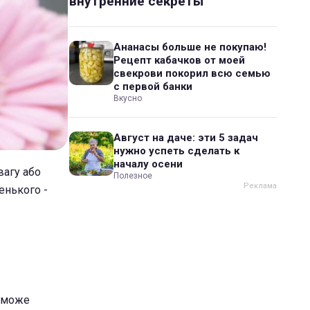
внутренние секреты
Ананасы больше не покупаю!
Рецепт кабачков от моей
свекрови покорил всю семью
с первой банки
Вкусно
Август на даче: эти 5 задач
нужно успеть сделать к
началу осени
вагу або
Полезное
енького -
я може