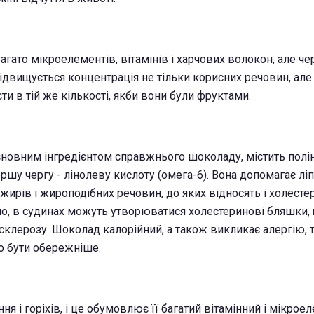
агато мікроелементів, вітамінів і харчових волокон, але чер
ідвищується концентрація не тільки корисних речовин, але і
и в тій же кількості, якби вони були фруктами.
сновним інгредієнтом справжнього шоколаду, містить полі
ершу чергу - лінолеву кислоту (омега-6). Вона допомагає лі
 жирів і жироподібних речовин, до яких відносять і холесте
о, в судинах можуть утворюватися холестеринові бляшки,
склерозу. Шоколад калорійний, а також викликає алергію, 
о бути обережніше.
ння і горіхів, і це обумовлює її багатий вітамінний і мікро