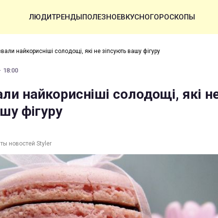
ЛЮДИ
ТРЕНДЫ
ПОЛЕЗНОЕ
ВКУСНО
ГОРОСКОПЫ
звали найкорисніші солодощі, які не зіпсують вашу фігуру
· 18:00
али найкорисніші солодощі, які н
шу фігуру
ты новостей Styler