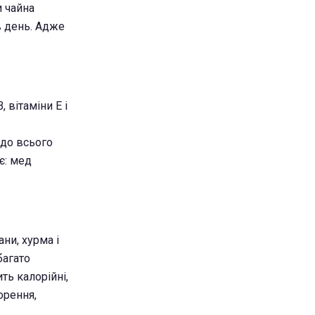
 чайна
в день. Адже
 вітаміни Е і
 до всього
є: мед
ани, хурма і
багато
ть калорійні,
орення,