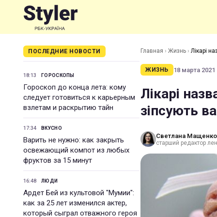
Главная
›
Жизнь
›
Лікарі на
ПОСЛЕДНИЕ НОВОСТИ
18 марта 2021 
ЖИЗНЬ
18:13
ГОРОСКОПЫ
Гороскоп до конца лета: кому
Лікарі назв
следует готовиться к карьерным
зіпсують ва
взлетам и раскрытию тайн
17:34
ВКУСНО
Светлана Мащенко
Варить не нужно: как закрыть
старший редактор лен
освежающий компот из любых
фруктов за 15 минут
16:48
ЛЮДИ
Ардет Бей из культовой "Мумии":
как за 25 лет изменился актер,
который сыграл отважного героя