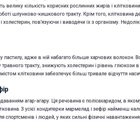
ть велику кількість корисних рослинних жирів і клітковини,
оботі шлунково-кишкового тракту. Крім того, клітковина 
і холестерин, пов'язуючи і виводячи їх з організму. Недолік
чу пастилу, адже в ній набагато більше харчових волокон. В
 травного тракту, знижують холестерин і рівень глюкози в 
містом клітковини забезпечує більш тривале відчуття наси
фір
даванням агар-агару. Ця речовина є полісахаридом, в яком
ітковина. З усієї кондитерки мармелад і зефір найменш кало
я спортсменів і людей, у яких сильні фізичні навантаження