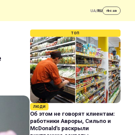
UA
/
RU
rbc.ua
ТОП
е
ЛЮДИ
Об этом не говорят клиентам:
работники Авроры, Сильпо и
McDonald's раскрыли