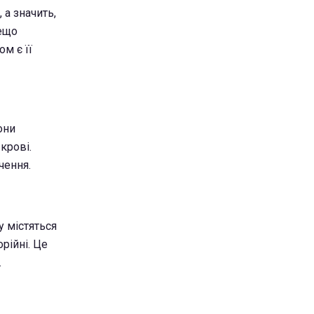
 а значить,
дещо
ом є її
они
крові.
чення.
у містяться
рійні. Це
.