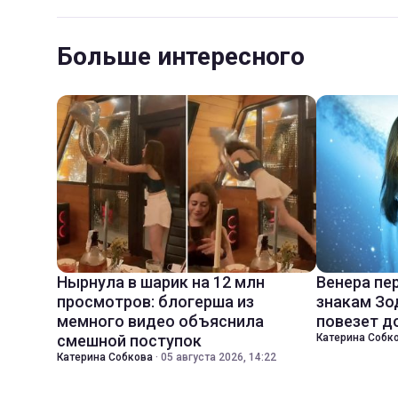
Больше интересного
Нырнула в шарик на 12 млн
Венера пе
просмотров: блогерша из
знакам Зо
мемного видео объяснила
повезет д
смешной поступок
Катерина Собк
Катерина Собкова
·
05 августа 2026, 14:22