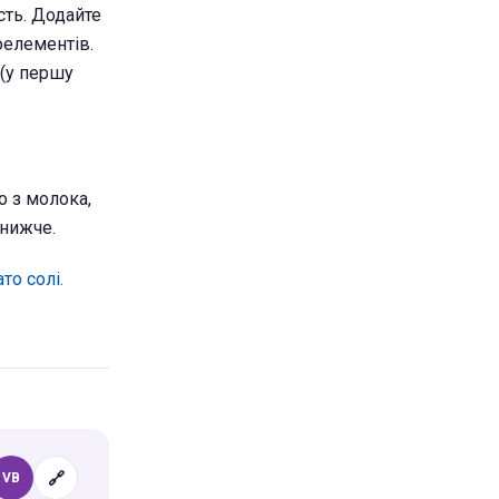
сть. Додайте
оелементів.
 (у першу
о з молока,
 нижче.
то солі.
🔗
VB