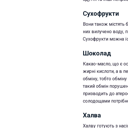
Сухофрукти
Вони також містять б
них вилучено воду, п
Сухофрукти можна їст
Шоколад
Какао-масло, що є о
жирні кислоти, а в п
обміну, тобто обміну
такий обмін порушен
призводить до атеро
солодощами потрібн
Халва
Халву готують з насі