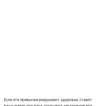
Если эти привычки разрушают здоровье, ставят
вашу жизнь под риск, ухудшают настроение или