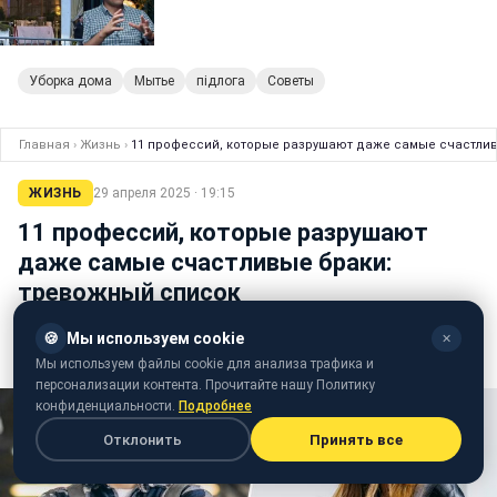
Уборка дома
Мытье
підлога
Советы
Главная
›
Жизнь
›
11 профессий, которые разрушают даже самые счастли
ЖИЗНЬ
29 апреля 2025 · 19:15
11 профессий, которые разрушают
даже самые счастливые браки:
тревожный список
🍪
Мы используем cookie
✕
Анна Шиканова
Мы используем файлы cookie для анализа трафика и
редактор ленты новостей
персонализации контента. Прочитайте нашу Политику
конфиденциальности.
Подробнее
Отклонить
Принять все