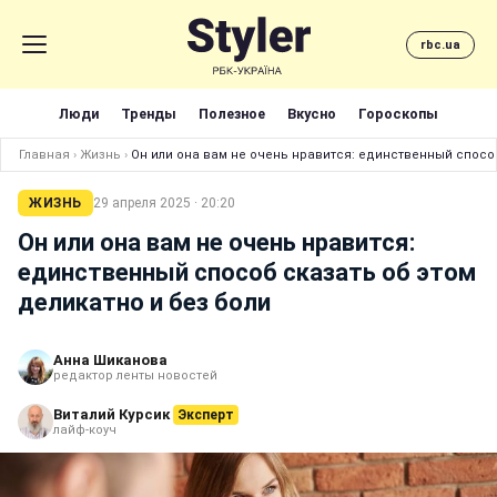
rbc.ua
Люди
Тренды
Полезное
Вкусно
Гороскопы
Главная
›
Жизнь
›
Он или она вам не очень нравится: единственный способ
ЖИЗНЬ
29 апреля 2025 · 20:20
Он или она вам не очень нравится:
единственный способ сказать об этом
деликатно и без боли
Анна Шиканова
редактор ленты новостей
Виталий Курсик
Эксперт
лайф-коуч