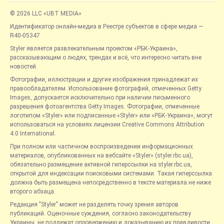
© 2026 LLC «UBT MEDIA»
Идентификатор онлайн-медиа в Реестре субъектов в сфере медиа —
R40-05347
Styler является развлекательным проектом «РБК-Украина»,
рассказывающим о людях, трендах и всё, что интересно читать вне
новостей.
Фотографии, иллюстрации и другие изображения принадлежат их
правообладателям. Использование фотографий, отмеченных Getty
Images, допускается исключительно при наличии письменного
разрешения фотоагентства Getty Images. Фотографии, отмеченные
логотипом «Styler» или подписанные «Styler» или «РБК-Украина», могут
использоваться на условиях лицензии Creative Commons Attribution
4.0 International.
При полном или частичном воспроизведении информационных
материалов, опубликованных на вебсайте «Styler» (styler.rbc.ua),
обязательно размещение активной гиперссылки на styler.rbc.ua,
открытой для индексации поисковыми системами. Такая гиперссылка
должна быть размещена непосредственно в тексте материала не ниже
второго абзаца.
Редакция "Styler" может не разделять точку зрения авторов
публикаций. Оценочные суждения, согласно законодательству
Украины, не подлежат опровержению и доказыванию их правдивости.