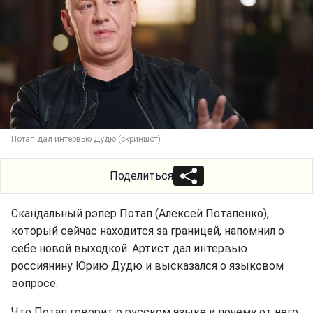
Потап дал интервью Дудю (скриншот)
Поделиться
Скандальный рэпер Потап (Алексей Потапенко),
который сейчас находится за границей, напомнил о
себе новой выходкой. Артист дал интервью
россиянину Юрию Дудю и высказался о языковом
вопросе.
Что Потап говорит о русском языке и почему от него