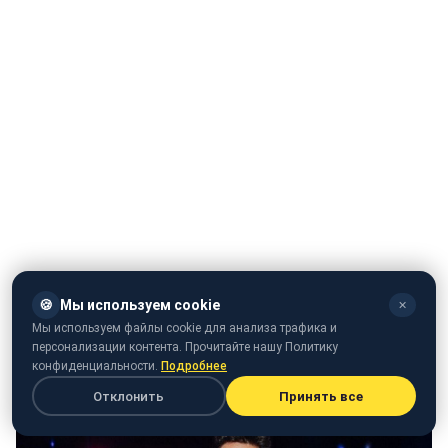
Так, вокруг Балана и Кароль уже много лет ходят
🍪
Мы используем cookie
✕
слухи. Фаны артистов верили в том, что между ними
Мы используем файлы cookie для анализа трафика и
вспыхнул роман, когда они были звездными
персонализации контента. Прочитайте нашу Политику
конфиденциальности.
Подробнее
тренерами на шоу "Голос країни".
Отклонить
Принять все