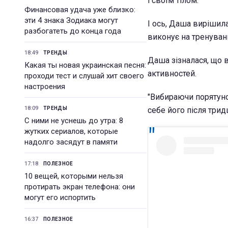
і своїм тілом.
Финансовая удача уже близко:
эти 4 знака Зодиака могут
І ось, Даша вирішил
разбогатеть до конца года
виконує на тренуванн
18:49
ТРЕНДЫ
Даша зізналася, що в
Какая ты новая украинская песня:
активностей.
проходи тест и слушай хит своего
настроения
"Вибираючи порятунок
18:09
ТРЕНДЫ
себе його після трид
С ними не уснешь до утра: 8
жутких сериалов, которые
надолго засядут в памяти
17:18
ПОЛЕЗНОЕ
10 вещей, которыми нельзя
протирать экран телефона: они
могут его испортить
16:37
ПОЛЕЗНОЕ