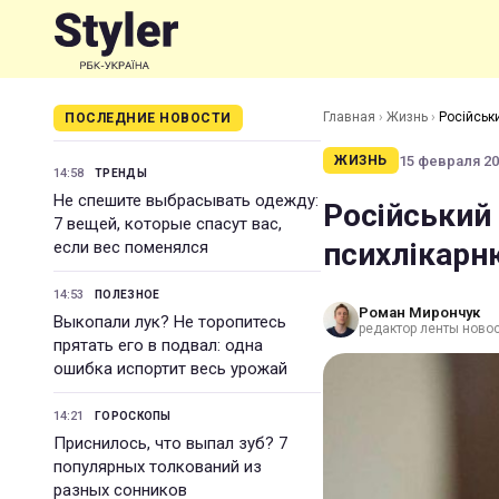
Главная
›
Жизнь
›
Російськи
ПОСЛЕДНИЕ НОВОСТИ
15 февраля 202
ЖИЗНЬ
14:58
ТРЕНДЫ
Не спешите выбрасывать одежду:
Російський 
7 вещей, которые спасут вас,
психлікарню
если вес поменялся
14:53
ПОЛЕЗНОЕ
Роман Мирончук
Выкопали лук? Не торопитесь
редактор ленты новос
прятать его в подвал: одна
ошибка испортит весь урожай
14:21
ГОРОСКОПЫ
Приснилось, что выпал зуб? 7
популярных толкований из
разных сонников