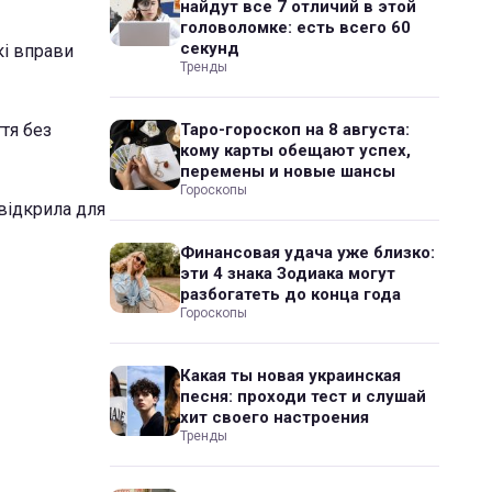
найдут все 7 отличий в этой
головоломке: есть всего 60
секунд
які вправи
Тренды
ття без
Таро-гороскоп на 8 августа:
кому карты обещают успех,
перемены и новые шансы
Гороскопы
 відкрила для
Финансовая удача уже близко:
эти 4 знака Зодиака могут
разбогатеть до конца года
Гороскопы
Какая ты новая украинская
песня: проходи тест и слушай
хит своего настроения
Тренды