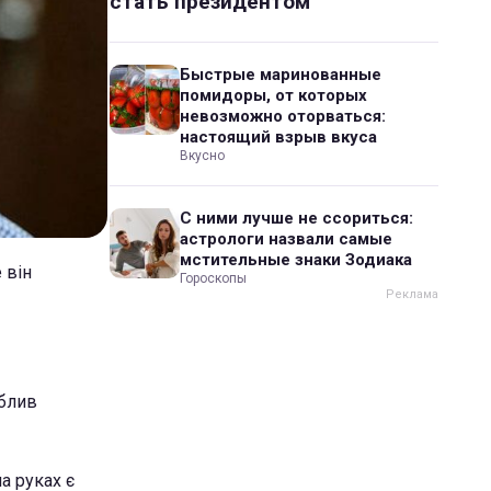
стать президентом
Быстрые маринованные
помидоры, от которых
невозможно оторваться:
настоящий взрыв вкуса
Вкусно
С ними лучше не ссориться:
астрологи назвали самые
мстительные знаки Зодиака
 він
Гороскопы
облив
а руках є