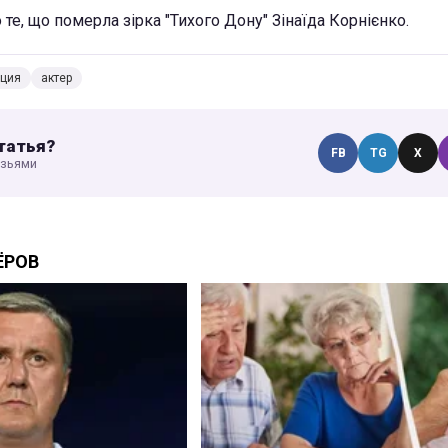
те, що померла зірка "Тихого Дону" Зінаїда Корнієнко.
ация
актер
татья?
FB
TG
X
узьями