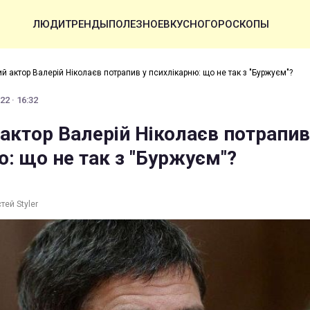
ЛЮДИ
ТРЕНДЫ
ПОЛЕЗНОЕ
ВКУСНО
ГОРОСКОПЫ
й актор Валерій Ніколаєв потрапив у психлікарню: що не так з "Буржуєм"?
2 · 16:32
актор Валерій Ніколаєв потрапив
: що не так з "Буржуєм"?
тей Styler