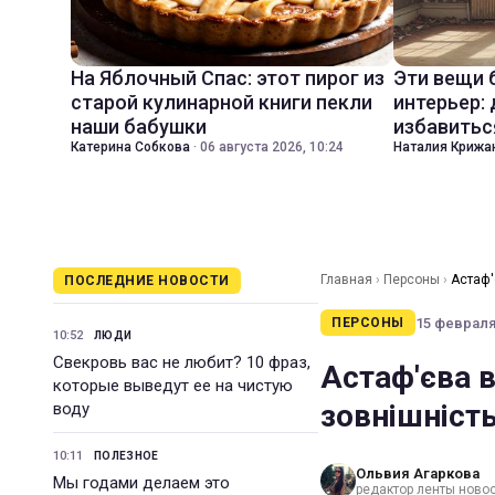
На Яблочный Спас: этот пирог из
Эти вещи 
старой кулинарной книги пекли
интерьер:
наши бабушки
избавитьс
Катерина Собкова
·
06 августа 2026, 10:24
Наталия Крижа
Главная
›
Персоны
›
Астаф'
ПОСЛЕДНИЕ НОВОСТИ
15 февраля 
ПЕРСОНЫ
10:52
ЛЮДИ
Свекровь вас не любит? 10 фраз,
Астаф'єва в
которые выведут ее на чистую
зовнішність
воду
10:11
ПОЛЕЗНОЕ
Ольвия Агаркова
Мы годами делаем это
редактор ленты новос