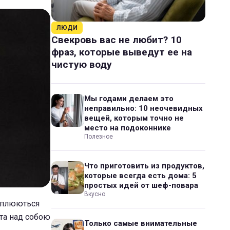
ЛЮДИ
Свекровь вас не любит? 10
фраз, которые выведут ее на
чистую воду
Мы годами делаем это
неправильно: 10 неочевидных
вещей, которым точно не
место на подоконнике
Полезное
Что приготовить из продуктов,
которые всегда есть дома: 5
простых идей от шеф-повара
Вкусно
хоплюються
бота над собою
Только самые внимательные