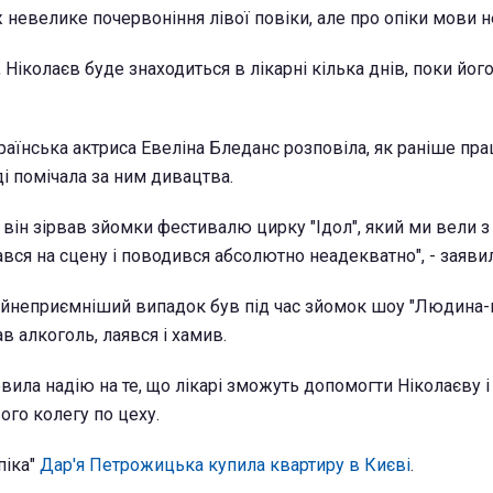
ж невелике почервоніння лівої повіки, але про опіки мови н
 Ніколаєв буде знаходиться в лікарні кілька днів, поки його
країнська актриса Евеліна Бледанс розповіла, як раніше пр
і помічала за ним дивацтва.
к він зірвав зйомки фестивалю цирку "Ідол", який ми вели 
вся на сцену і поводився абсолютно неадекватно", - заявил
 найнеприємніший випадок був під час зйомок шоу "Людина
в алкоголь, лаявся і хамив.
ила надію на те, що лікарі зможуть допомогти Ніколаєву і
ого колегу по цеху.
піка"
Дар'я Петрожицька купила квартиру в Києві
.