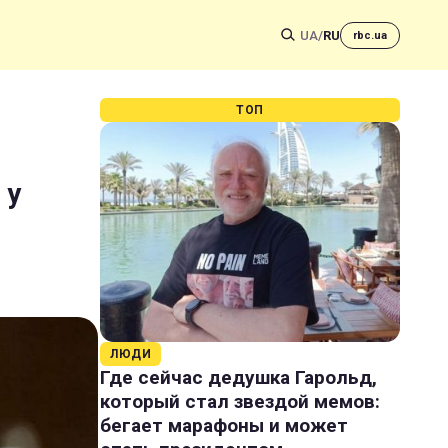
UA
/
RU
rbc.ua
ТОП
 у
ЛЮДИ
Где сейчас дедушка Гарольд,
который стал звездой мемов:
бегает марафоны и может