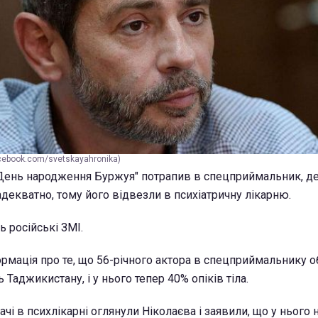
cebook.com/svetskayahronika)
"День народження Буржуя" потрапив в спецприймальник, де
декватно, тому його відвезли в психіатричну лікарню.
 російські ЗМІ.
ормація про те, що 56-річного актора в спецприймальнику 
аджикистану, і у нього тепер 40% опіків тіла.
ачі в психлікарні оглянули Ніколаєва і заявили, що у нього н