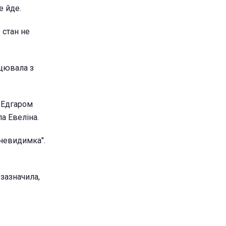
е йде.
 стан не
ацювала з
з Едгаром
а Евеліна.
-невидимка".
 зазначила,