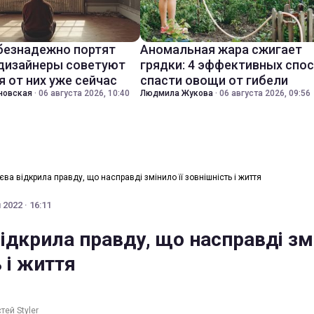
безнадежно портят
Аномальная жара сжигает
 дизайнеры советуют
грядки: 4 эффективных спо
я от них уже сейчас
спасти овощи от гибели
новская
·
06 августа 2026, 10:40
Людмила Жукова
·
06 августа 2026, 09:56
єва відкрила правду, що насправді змінило її зовнішність і життя
2022 · 16:11
ідкрила правду, що насправді змі
 і життя
тей Styler