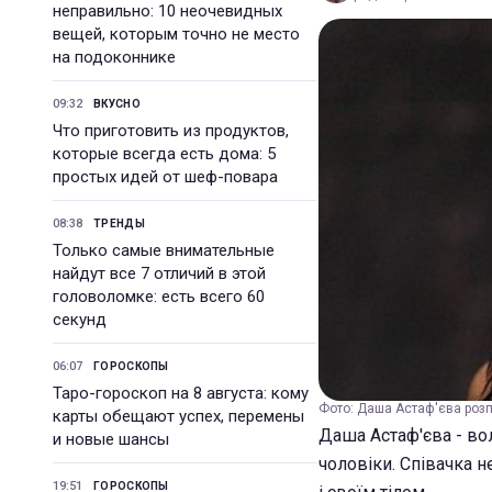
неправильно: 10 неочевидных
вещей, которым точно не место
на подоконнике
09:32
ВКУСНО
Что приготовить из продуктов,
которые всегда есть дома: 5
простых идей от шеф-повара
08:38
ТРЕНДЫ
Только самые внимательные
найдут все 7 отличий в этой
головоломке: есть всего 60
секунд
06:07
ГОРОСКОПЫ
Таро-гороскоп на 8 августа: кому
Фото: Даша Астаф'єва розпо
карты обещают успех, перемены
Даша Астаф'єва - во
и новые шансы
чоловіки. Співачка не
19:51
ГОРОСКОПЫ