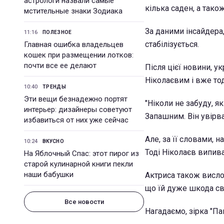
астрологи назвали самые
кілька саден, а тако
мстительные знаки Зодиака
За даними інсайдера,
11:16
ПОЛЕЗНОЕ
стабілізується.
Главная ошибка владельцев
кошек при размещении лотков:
почти все ее делают
Після цієї новини, у
Ніколаєвим і вже тод
10:40
ТРЕНДЫ
Эти вещи безнадежно портят
"Ніколи не забуду, я
интерьер: дизайнеры советуют
Запашним. Він увірва
избавиться от них уже сейчас
Але, за її словами,
10:24
ВКУСНО
Тоді Ніколаєв випива
На Яблочный Спас: этот пирог из
старой кулинарной книги пекли
наши бабушки
Актриса також вислов
що їй дуже шкода св
Все новости
Нагадаємо, зірка "Па