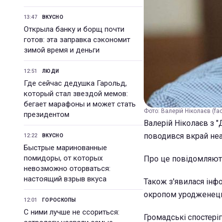
13:47
ВКУСНО
Открыла банку и борщ почти
готов: эта заправка сэкономит
зимой время и деньги
12:51
ЛЮДИ
Где сейчас дедушка Гарольд,
который стал звездой мемов:
бегает марафоны и может стать
Фото: Валерій Ніколаєв (fa
президентом
Валерій Ніколаєв з 
поводився вкрай неа
12:22
ВКУСНО
Быстрые маринованные
помидоры, от которых
Про це повідомляють
невозможно оторваться:
настоящий взрыв вкуса
Також з'явилася інф
окропом уродженець Т
12:01
ГОРОСКОПЫ
С ними лучше не ссориться:
Громадські спостеріг