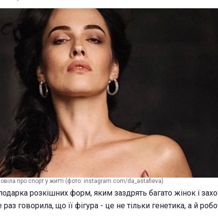
віла про спорт у житті (фото: instagram.com/da_astafieva)
лодарка розкішних форм, яким заздрять багато жінок і за
 раз говорила, що її фігура - це не тільки генетика, а й ро