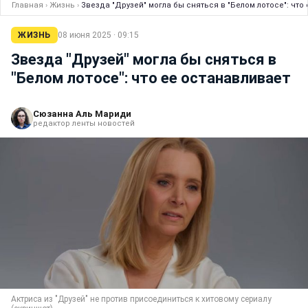
Главная
›
Жизнь
›
Звезда "Друзей" могла бы сняться в "Белом лотосе": что
ЖИЗНЬ
08 июня 2025 · 09:15
Звезда "Друзей" могла бы сняться в
"Белом лотосе": что ее останавливает
Сюзанна Аль Мариди
редактор ленты новостей
Актриса из "Друзей" не против присоединиться к хитовому сериалу