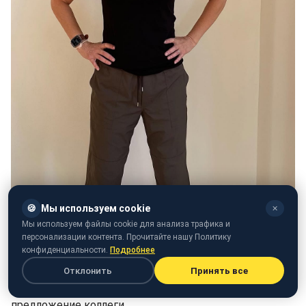
🍪
Мы используем cookie
✕
Мы используем файлы cookie для анализа трафика и
персонализации контента. Прочитайте нашу Политику
Звезда "Друзей" о роли в "Белом лотосе" (фото:
конфиденциальности.
Подробнее
instagram.com/lisakudrow)
Отклонить
Принять все
Однако Лиза ответила с иронией на такое
предложение коллеги.